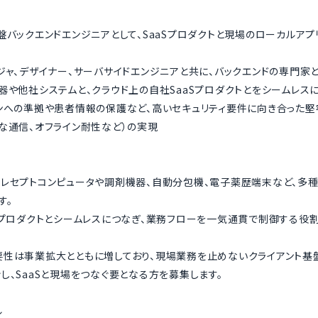
盤バックエンドエンジニアとして、SaaSプロダクトと現場のローカルアプ
ジャ、デザイナー、サーバサイドエンジニアと共に、バックエンドの専門家
器や他社システムと、クラウド上の自社SaaSプロダクトとをシームレス
ンへの準拠や患者情報の保護など、高いセキュリティ要件に向き合った堅
な通信、オフライン耐性など）の実現
、レセプトコンピュータや調剤機器、自動分包機、電子薬歴端末など、多
す。
Sプロダクトとシームレスにつなぎ、業務フローを一気通貫で制御する役
性は事業拡大とともに増しており、現場業務を止めないクライアント基
し、SaaSと現場をつなぐ要となる方を募集します。
ル