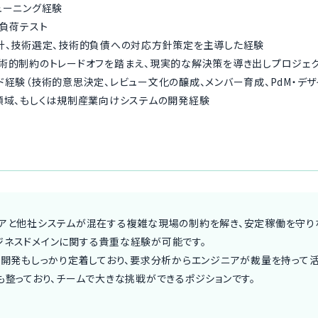
ューニング経験
・負荷テスト
計、技術選定、技術的負債への対応方針策定を主導した経験
術的制約のトレードオフを踏まえ、現実的な解決策を導き出しプロジェ
ド経験（技術的意思決定、レビュー文化の醸成、メンバー育成、PdM・デザ
領域、もしくは規制産業向けシステムの開発経験
ェアと他社システムが混在する複雑な現場の制約を解き、安定稼働を守り
ジネスドメインに関する貴重な経験が可能です。
動開発もしっかり定着しており、要求分析からエンジニアが裁量を持って活
も整っており、チームで大きな挑戦ができるポジションです。