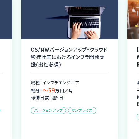
ョンアップ・クラウド
【AWS】DWS領域のOA環境構
るインフラ開発支
自動化におけるインフラ・テス
援(リモート併用可)
ンジニア
職種：インフラエンジニア、テストエ
ニア・テスター
／月
〜68
報酬：
万円／月
稼働日数：週5日
オンプレミス
Amazon Web Services
リモート