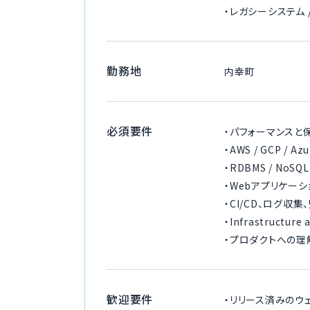
・レガシーシステム
勤務地
内幸町
必須要件
・パフォーマンスと
・AWS / GCP 
・RDBMS / No
・Webアプリケー
・CI/CD、ログ収集
・Infrastructur
・プロダクトへの
歓迎要件
・リリース済みのウ