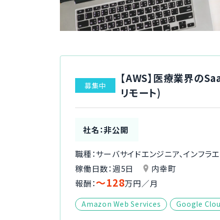
【AWS】医療業界のS
募集中
リモート)
社名：非公開
職種：サーバサイドエンジニア、インフラ
稼働日数：週5日
内幸町
〜128
報酬：
万円／月
Amazon Web Services
Google Clo