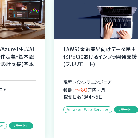
【AWS】金融業界向けデータ民主
OS/MWバージ
化PoCにおけるインフラ開発支援
移行計画におけ
(フルリモート)
援(出社必須)
職種：インフラエンジニア
職種：インフラエ
〜80
〜59
報酬：
万円／月
報酬：
万円
稼働日数：週4〜5日
稼働日数：週5日
Amazon Web Services
リモート可
バージョンアップ