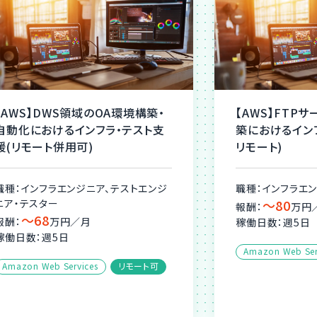
築・
【AWS】FTPサーバ・クライアント構
ト支
築におけるインフラ開発支援(基本
リモート)
ンジ
職種：インフラエンジニア
〜80
報酬：
万円／月
稼働日数：週5日
Amazon Web Services
リモート可
可