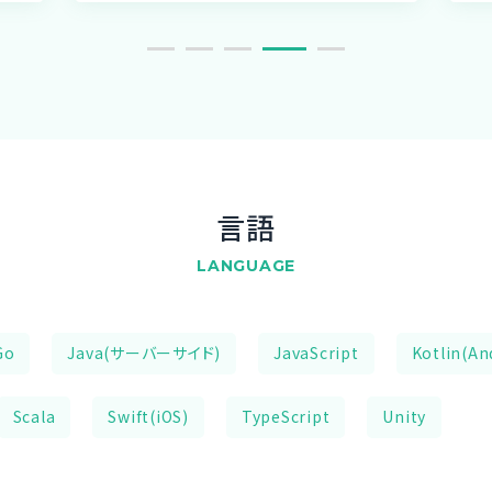
言語
LANGUAGE
Go
Java(サーバーサイド)
JavaScript
Kotlin(An
Scala
Swift(iOS)
TypeScript
Unity