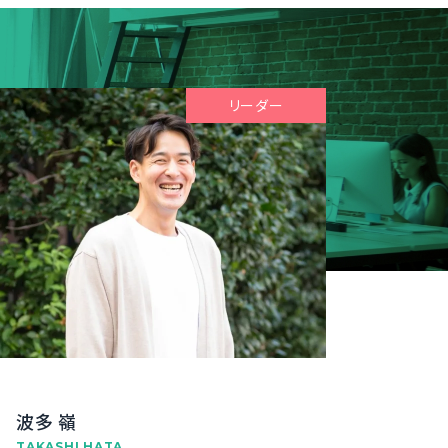
リーダー
波多 嶺
TAKASHI HATA