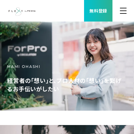
無料登録
案件検索
職種から案件を探す
MAMI OHASHI
FLEXYについて
経営者の「想い」と、プロ人材の「想い」を繋げ
よくある質問
るお手伝いがしたい
福利厚生
ご利用者様の声