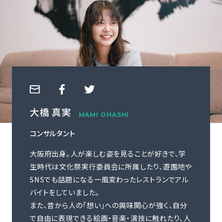
ご利用の流れ
コーディネーター紹介
イベント/マガジン
法人の方
大橋 真実
MAMI OHASHI
コンサルタント
今すぐ無料で登録
ログイン
大阪府出身。人が楽しむ姿を見ることが好きで、学
生時代は文化祭実行委員会に所属したり、遊園地や
SNSでも話題になる一風変わったレストランでアル
バイトをしていました。
また、昔から人の「想い」への興味関心が強く、自分
で自由に表現できる絵画・音楽・演技に触れたり、人