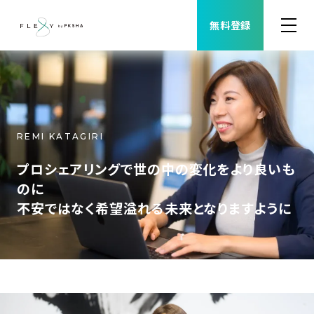
無料登録
案件検索
職種から案件を探す
REMI KATAGIRI
FLEXYについて
プロシェアリングで世の中の変化をより良いも
のに
よくある質問
不安ではなく希望溢れる未来となりますように
福利厚生
ご利用者様の声