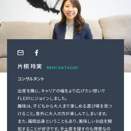
ご利用の流れ
コーディネーター紹介
イベント/マガジン
法人の方
片桐 玲実
REMI KATAGIRI
コンサルタント
今すぐ無料で登録
ログイン
出産を機に、キャリアの幅をより広げたい想いで
FLEXYにジョインしました。
趣味は、子どもから大人まで楽しめる遊び場を見つ
けること。意外に大人の方が楽しんでしまいます。
また、福岡出身ということもあり、美味しいお店を開
拓することが好きです。手土産を探すのも得意なの