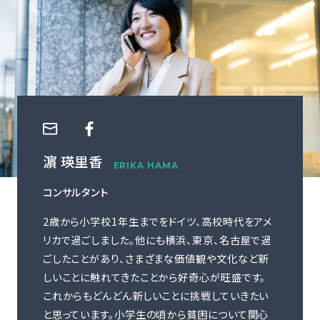
ご利用の流れ
コーディネーター紹介
イベント/マガジン
法人の方
濵 瑛里香
ERIKA HAMA
コンサルタント
今すぐ無料で登録
ログイン
2歳から小学校1年生までをドイツ、高校時代をアメ
リカで過ごしました。他にも横浜、東京、名古屋で過
ごしたことがあり、さまざまな価値観や文化など新
しいことに触れてきたことから好奇心が旺盛です。
これからもどんどん新しいことに挑戦していきたい
と思っています。小学生の頃から貧困について関心