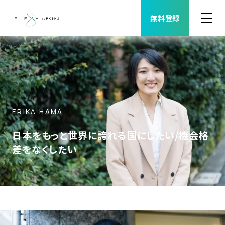
無料登録
案件検索
職種から案件を探す
ERIKA HAMA
FLEXYについて
日本をもっと世界に誇れる国にしたい/機会格
よくある質問
差をなくしたい
福利厚生
ご利用者様の声