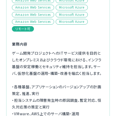
Amazon Web Services
Microsoft Azure
ご利用の流れ
Amazon Web Services
Microsoft Azure
Amazon Web Services
Microsoft Azure
コーディネーター紹介
Amazon Web Services
Microsoft Azure
リモート可
イベント/マガジン
業務内容
法人の方
ゲーム開発プロジェクトへのITサービス提供を目的と
したオンプレミスおよびクラウド環境における、インフラ
基盤の安定稼働とセキュリティ維持を担当します。サー
バ、仮想化基盤の運用・構築・改善を幅広く担当します。
今すぐ無料で登録
ログイン
・各種基盤、アプリケーションのバージョンアップの計画
策定、推進、実行
・担当システムの障害発生時の原因調査、暫定対応、恒
久対応策の策定と実行
・VMware、AWS上でのサーバ構築・運用