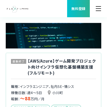
無料登録
案件検索
職種から案件を探す
FLEXYについて
【AWS/Azure】ゲーム開発プロジェク
募集終了
ト向けインフラ仮想化基盤構築支援
よくある質問
(フルリモート)
福利厚生
職種：インフラエンジニア、社内SE・情シス
稼働日数：週4〜5日
小川町
〜88
ご利用者様の声
報酬：
万円／月