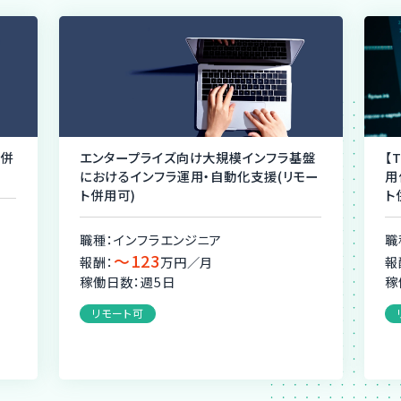
ト併
エンタープライズ向け大規模インフラ基盤
【
におけるインフラ運用・自動化支援(リモー
用
ト併用可)
ト
職種：インフラエンジニア
職
〜123
報酬：
万円／月
報
稼働日数：週5日
稼
リモート可