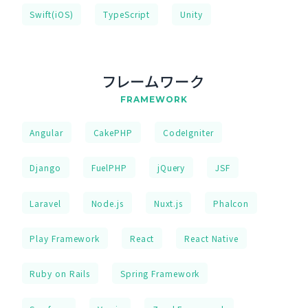
Swift(iOS)
TypeScript
Unity
フレームワーク
FRAMEWORK
Angular
CakePHP
CodeIgniter
Django
FuelPHP
jQuery
JSF
Laravel
Node.js
Nuxt.js
Phalcon
Play Framework
React
React Native
Ruby on Rails
Spring Framework