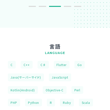
言語
LANGUAGE
C
C++
C♯
Flutter
Go
Java(サーバーサイド)
JavaScript
Kotlin(Android)
Objective-C
Perl
PHP
Python
R
Ruby
Scala