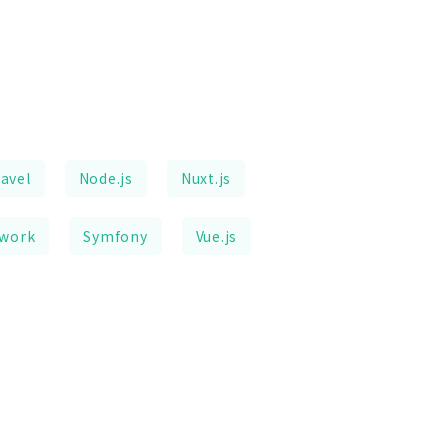
avel
Node.js
Nuxt.js
ework
Symfony
Vue.js