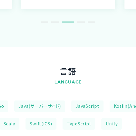
言語
LANGUAGE
Go
Java(サーバーサイド)
JavaScript
Kotlin(An
Scala
Swift(iOS)
TypeScript
Unity