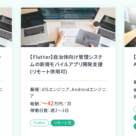
ー
【Flutter】自治体向け管理システ
イ
ムの新規モバイルアプリ開発支援
(リモート併用可)
ニ
職種：iOSエンジニア、Androidエンジニ
ア
〜42
報酬：
万円／月
稼働日数：週2〜3日
Flutter
リモート可