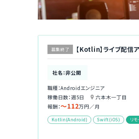
【Kotlin】ライブ配
募集終了
社名：非公開
職種：Androidエンジニア
稼働日数：週5日
六本木一丁目
〜112
報酬：
万円／月
Kotlin(Android)
Swift(iOS)
リモ