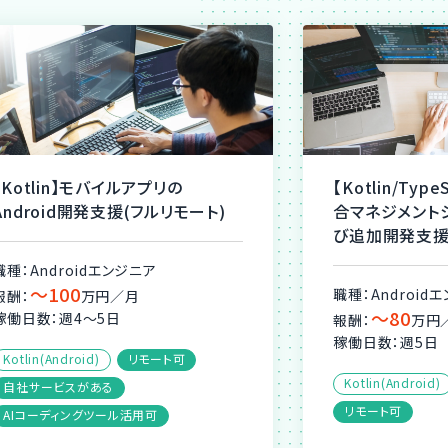
【Kotlin】モバイルアプリの
【Kotlin/Typ
Android開発支援(フルリモート)
合マネジメント
び追加開発支援
職種：Androidエンジニア
〜100
職種：Android
報酬：
万円／月
〜80
稼働日数：週4〜5日
報酬：
万円
稼働日数：週5日
Kotlin(Android)
リモート可
Kotlin(Android)
自社サービスがある
リモート可
AIコーディングツール活用可