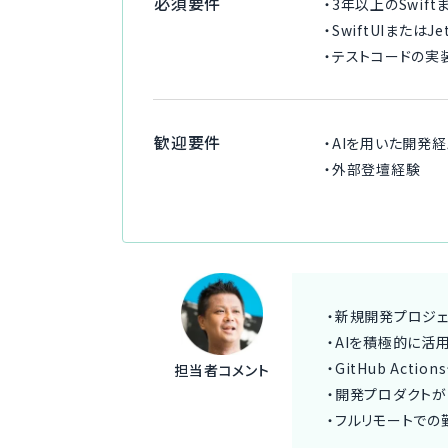
必須要件
・3年以上のSwif
・SwiftUIまたはJ
・テストコードの実
歓迎要件
・AIを用いた開発
・外部登壇経験
・新規開発プロジェ
・AIを積極的に活
・GitHub Act
担当者コメント
・開発プロダクトが
・フルリモートでの