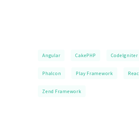
Angular
CakePHP
CodeIgniter
Phalcon
Play Framework
Reac
Zend Framework