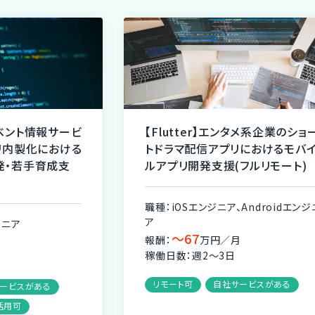
フイベント情報サービ
【Flutter】エンタメ系企業のショ
リ内製化における
トドラマ配信アプリにおけるモバ
開発・若手育成支
ルアプリ開発支援(フルリモート)
)
職種：iOSエンジニア、Androidエンジ
ア
ジニア
〜67
報酬：
万円／月
月
稼働日数：週2〜3日
リモート可
自社サービスがある
ービスがある
活用可