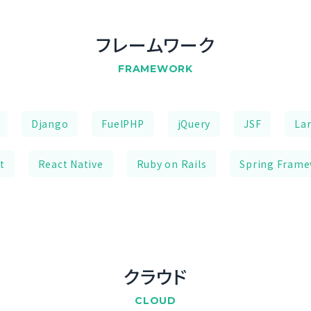
フレームワーク
FRAMEWORK
Django
FuelPHP
jQuery
JSF
Lar
t
React Native
Ruby on Rails
Spring Fram
クラウド
CLOUD