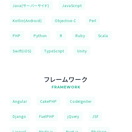
Java(サーバーサイド)
JavaScript
Kotlin(Android)
Objective-C
Perl
PHP
Python
R
Ruby
Scala
Swift(iOS)
TypeScript
Unity
フレームワーク
FRAMEWORK
Angular
CakePHP
CodeIgniter
Django
FuelPHP
jQuery
JSF
Laravel
Node.js
Nuxt.js
Phalcon