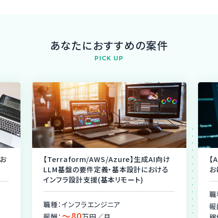
あなたにおすすめの案件
PICK UP
にお
【Terraform/AWS/Azure】生成AI向け
【
LLM基盤の要件定義・基本設計における
お
インフラ設計支援(基本リモート)
職
職種：インフラエンジニア
報
〜80
報酬：
万円／月
稼