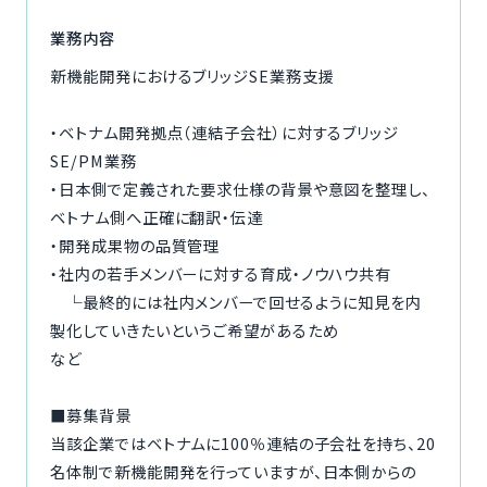
ご利用の流れ
業務内容
新機能開発におけるブリッジSE業務支援
コーディネーター紹介
・ベトナム開発拠点（連結子会社）に対するブリッジ
イベント/マガジン
SE/PM業務
・日本側で定義された要求仕様の背景や意図を整理し、
法人の方
ベトナム側へ正確に翻訳・伝達
・開発成果物の品質管理
・社内の若手メンバーに対する育成・ノウハウ共有
└最終的には社内メンバーで回せるように知見を内
今すぐ無料で登録
ログイン
製化していきたいというご希望があるため
など
■募集背景
当該企業ではベトナムに100％連結の子会社を持ち、20
名体制で新機能開発を行っていますが、日本側からの