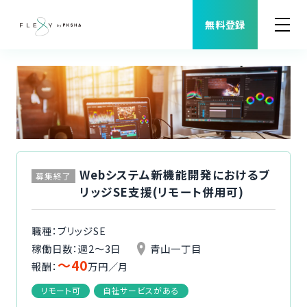
無料登録
案件検索
職種から案件を探す
FLEXYについて
Webシステム新機能開発におけるブ
募集終了
リッジSE支援(リモート併用可)
よくある質問
職種：ブリッジSE
福利厚生
稼働日数：週2〜3日
青山一丁目
〜40
報酬：
万円／月
ご利用者様の声
リモート可
自社サービスがある