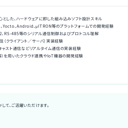
心とした、ハードウェアに即した組み込みソフト設計スキル
i OS、Yocto、Android、μITRON等のプラットフォームでの開発経験
-422、RS-485等のシリアル通信制御およびプロトコル理解
ト通信（クライアント／サーバ）実装経験
チキャスト通信などリアルタイム通信の実装経験
EST等）を用いたクラウド連携やIoT機器の開発経験
して、ご活躍いただけます。