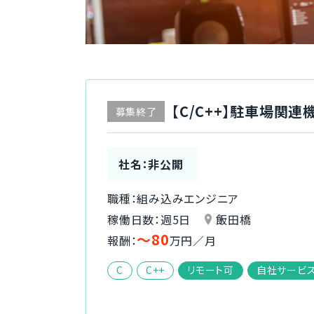
【C/C++】駐車場関
募集終了
社名：非公開
職種：組み込みエンジニア
稼働日数：週5日
飯田橋
〜80
報酬：
万円／月
C
C++
リモート可
自社サービ