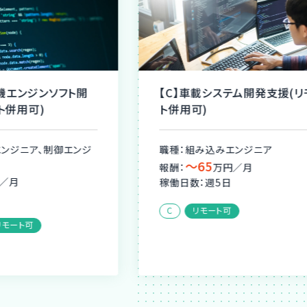
【C】車載システム開発支援(リモー
大手通信業向け
ト併用可)
(リモート併用可
職種：組み込みエンジニア
職種：組み込みエ
〜65
〜80
報酬：
万円／月
報酬：
万円
稼働日数：週5日
稼働日数：週5日
C
リモート可
リモート可