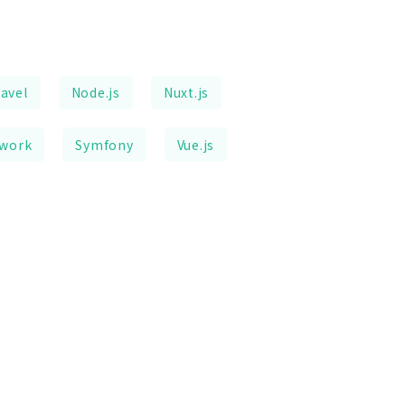
avel
Node.js
Nuxt.js
ework
Symfony
Vue.js