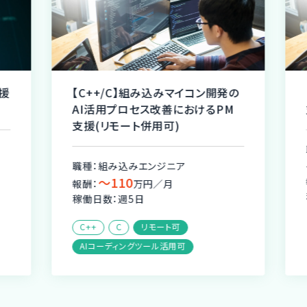
込みマイコン開発の
リニアモータの研究開発・製品開
善におけるPM
支援(基本出社)
可)
職種：組み込みエンジニア、制御エン
ニア
ジニア
〜45
報酬：
万円／月
月
稼働日数：週3〜5日
ト可
活用可