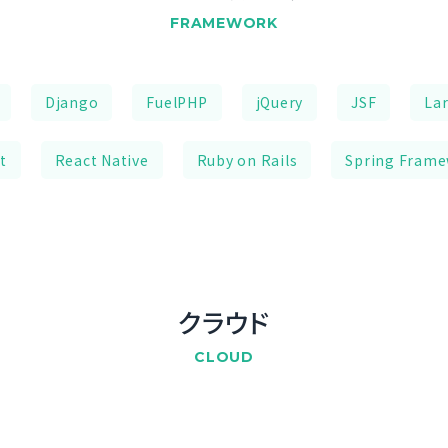
FRAMEWORK
Django
FuelPHP
jQuery
JSF
Lar
t
React Native
Ruby on Rails
Spring Fram
クラウド
CLOUD