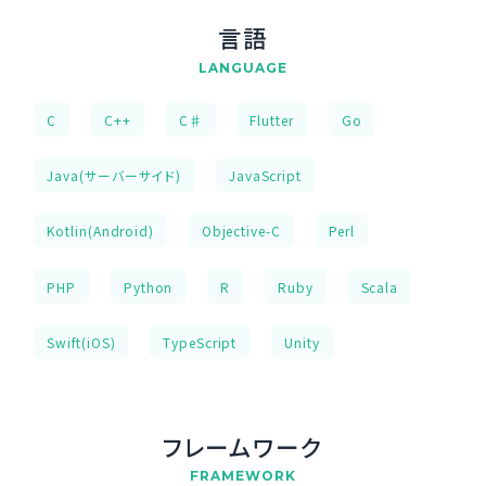
言語
LANGUAGE
C
C++
C♯
Flutter
Go
Java(サーバーサイド)
JavaScript
Kotlin(Android)
Objective-C
Perl
PHP
Python
R
Ruby
Scala
Swift(iOS)
TypeScript
Unity
フレームワーク
FRAMEWORK