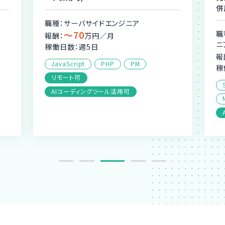
併
職種：サーバサイドエンジニア
〜70
職
報酬：
万円／月
ニ
稼働日数：週5日
報
JavaScript
PHP
PM
稼
リモート可
AIコーディングツール活用可