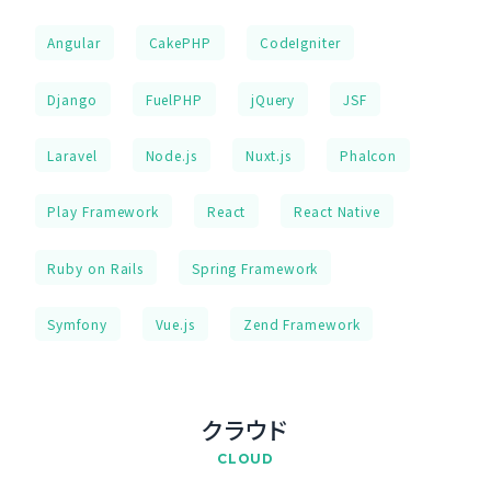
Angular
CakePHP
CodeIgniter
Django
FuelPHP
jQuery
JSF
Laravel
Node.js
Nuxt.js
Phalcon
Play Framework
React
React Native
Ruby on Rails
Spring Framework
Symfony
Vue.js
Zend Framework
クラウド
CLOUD