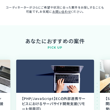
コーディネーターがさらにご希望や状況に合った案件をお探しすることも
可能です。お気軽に
お問い合わせ
ください。
あなたにおすすめの案件
PICK UP
ン
【PHP/JavaScript】ECの外部連携サー
【
援
ビスにおけるサーバサイド開発支援(リモ
関
ート併用可)
発