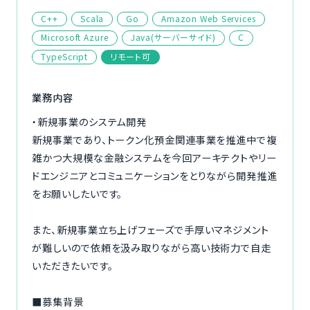
ご利用の流れ
C++
Scala
Go
Amazon Web Services
Microsoft Azure
Java(サーバーサイド)
C
コーディネーター紹介
TypeScript
リモート可
イベント/マガジン
業務内容
・新規事業のシステム開発
法人の方
新規事業であり、トークン化預金関連事業を推進中で複
雑かつ大規模な金融システムを今回アーキテクトやリー
ドエンジニアとコミュニケーションをとりながら開発推進
をお願いしたいです。
今すぐ無料で登録
ログイン
また、新規事業立ち上げフェーズで手厚いマネジメント
が難しいので依頼を汲み取りながら高い技術力で自走
いただきたいです。
■募集背景