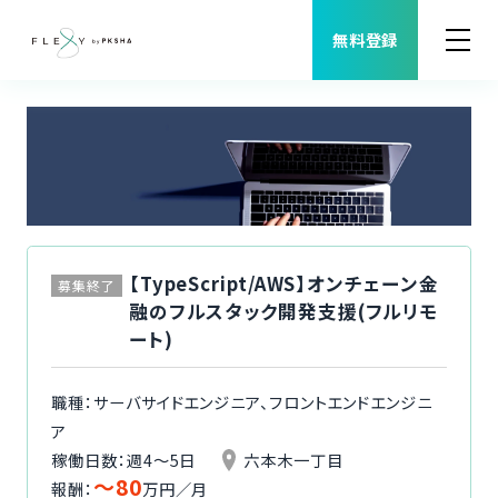
無料登録
案件検索
職種から案件を探す
FLEXYについて
【TypeScript/AWS】オンチェーン金
募集終了
融のフルスタック開発支援(フルリモ
よくある質問
ート)
福利厚生
職種：サーバサイドエンジニア、フロントエンドエンジニ
ア
ご利用者様の声
稼働日数：週4〜5日
六本木一丁目
〜80
報酬：
万円／月