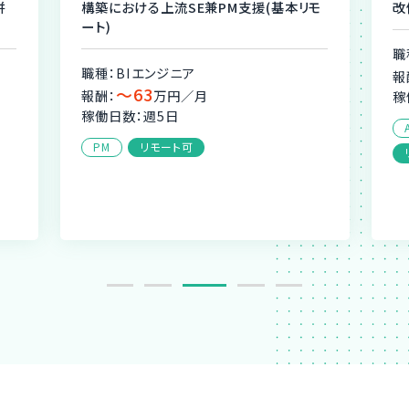
併
構築における上流SE兼PM支援(基本リモ
改
ート)
職
職種：BIエンジニア
報
〜63
報酬：
万円／月
稼
稼働日数：週5日
PM
リモート可