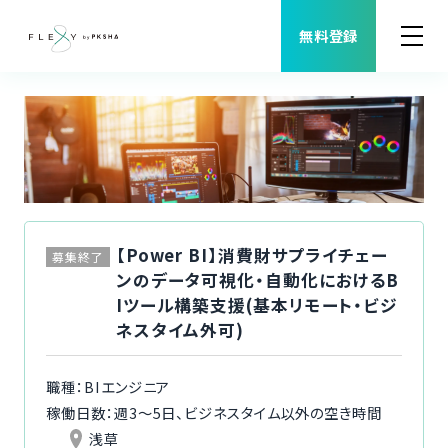
無料登録
案件検索
職種から案件を探す
FLEXYについて
【Power BI】消費財サプライチェー
募集終了
ンのデータ可視化・自動化におけるB
よくある質問
Iツール構築支援(基本リモート・ビジ
ネスタイム外可)
福利厚生
職種：BIエンジニア
ご利用者様の声
稼働日数：週3〜5日、ビジネスタイム以外の空き時間
浅草