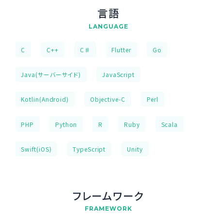
言語
LANGUAGE
C
C++
C♯
Flutter
Go
Java(サーバーサイド)
JavaScript
Kotlin(Android)
Objective-C
Perl
PHP
Python
R
Ruby
Scala
Swift(iOS)
TypeScript
Unity
フレームワーク
FRAMEWORK