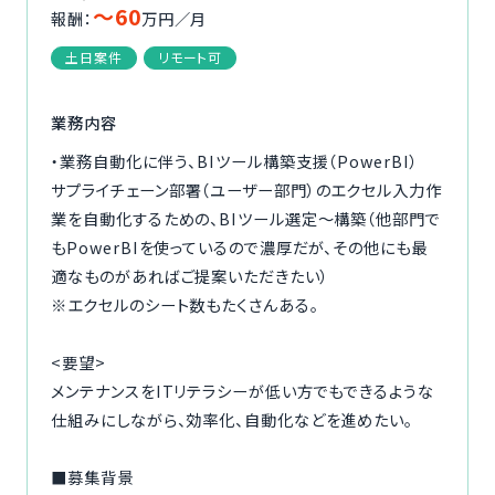
〜60
報酬：
万円／月
ご利用の流れ
土日案件
リモート可
コーディネーター紹介
業務内容
イベント/マガジン
・業務自動化に伴う、BIツール構築支援（PowerBI）
サプライチェーン部署（ユーザー部門）のエクセル入力作
法人の方
業を自動化するための、BIツール選定〜構築（他部門で
もPowerBIを使っているので濃厚だが、その他にも最
適なものがあればご提案いただきたい）
※エクセルのシート数もたくさんある。
今すぐ無料で登録
ログイン
<要望>
メンテナンスをITリテラシーが低い方でもできるような
仕組みにしながら、効率化、自動化などを進めたい。
■募集背景