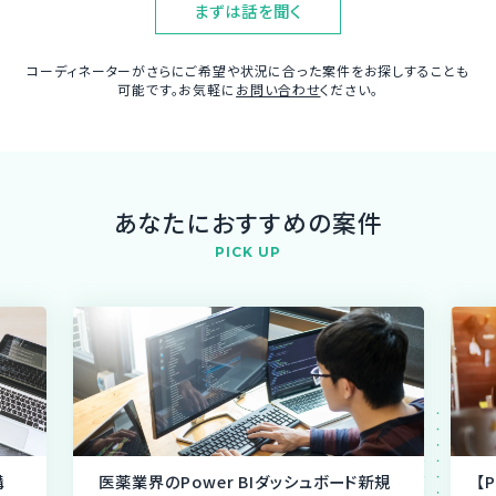
まずは話を聞く
コーディネーターがさらにご希望や状況に合った案件をお探しすることも
可能です。お気軽に
お問い合わせ
ください。
あなたにおすすめの案件
PICK UP
構
医薬業界のPower BIダッシュボード新規
【