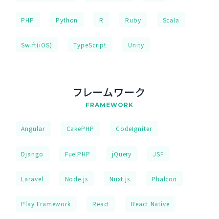
PHP
Python
R
Ruby
Scala
Swift(iOS)
TypeScript
Unity
フレームワーク
FRAMEWORK
Angular
CakePHP
CodeIgniter
Django
FuelPHP
jQuery
JSF
Laravel
Node.js
Nuxt.js
Phalcon
Play Framework
React
React Native