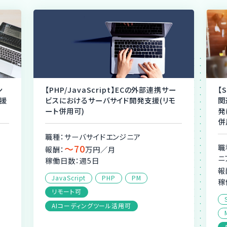
ン
【PHP/JavaScript】ECの外部連携サー
【
援
ビスにおけるサーバサイド開発支援(リモ
関
ート併用可)
発
併
職種：サーバサイドエンジニア
〜70
職
報酬：
万円／月
ニ
稼働日数：週5日
報
JavaScript
PHP
PM
稼
リモート可
AIコーディングツール活用可