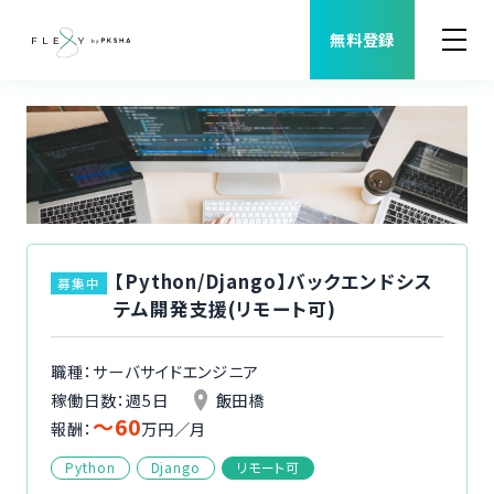
無料登録
案件検索
職種から案件を探す
FLEXYについて
【Python/Django】バックエンドシス
募集中
テム開発支援(リモート可)
よくある質問
職種：サーバサイドエンジニア
福利厚生
稼働日数：週5日
飯田橋
〜60
報酬：
万円／月
ご利用者様の声
Python
Django
リモート可