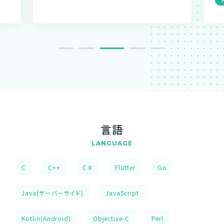
言語
LANGUAGE
C
C++
C♯
Flutter
Go
Java(サーバーサイド)
JavaScript
Kotlin(Android)
Objective-C
Perl