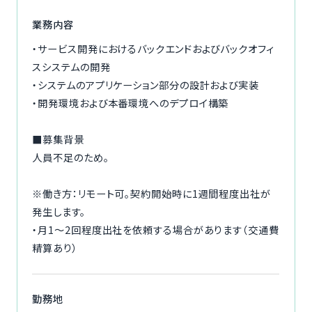
ご利用の流れ
業務内容
・サービス開発におけるバックエンドおよびバックオフィ
コーディネーター紹介
スシステムの開発
・システムのアプリケーション部分の設計および実装
イベント/マガジン
・開発環境および本番環境へのデプロイ構築
法人の方
■募集背景
人員不足のため。
※働き方：リモート可。契約開始時に1週間程度出社が
今すぐ無料で登録
ログイン
発生します。
・月1〜2回程度出社を依頼する場合があります（交通費
精算あり）
勤務地