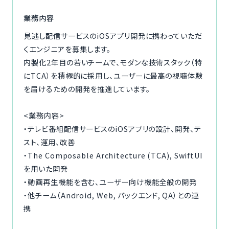
ご利用の流れ
業務内容
見逃し配信サービスのiOSアプリ開発に携わっていただ
コーディネーター紹介
くエンジニアを募集します。
内製化2年目の若いチームで、モダンな技術スタック（特
イベント/マガジン
にTCA）を積極的に採用し、ユーザーに最高の視聴体験
を届けるための開発を推進しています。
法人の方
<業務内容>
・テレビ番組配信サービスのiOSアプリの設計、開発、テ
スト、運用、改善
今すぐ無料で登録
ログイン
・The Composable Architecture (TCA), SwiftUI
を用いた開発
・動画再生機能を含む、ユーザー向け機能全般の開発
・他チーム（Android, Web, バックエンド, QA）との連
携