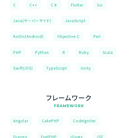
C
C++
C♯
Flutter
Go
Java(サーバーサイド)
JavaScript
Kotlin(Android)
Objective-C
Perl
PHP
Python
R
Ruby
Scala
Swift(iOS)
TypeScript
Unity
フレームワーク
FRAMEWORK
Angular
CakePHP
CodeIgniter
Django
FuelPHP
jQuery
JSF