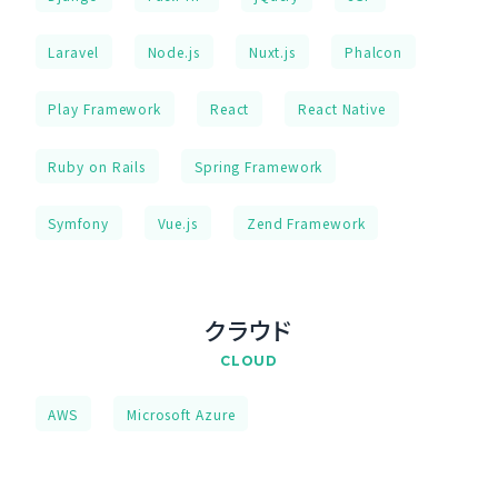
Laravel
Node.js
Nuxt.js
Phalcon
Play Framework
React
React Native
Ruby on Rails
Spring Framework
Symfony
Vue.js
Zend Framework
クラウド
CLOUD
AWS
Microsoft Azure