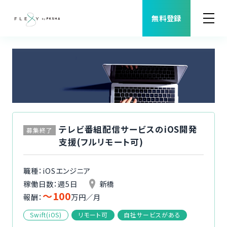
無料登録
案件検索
職種から案件を探す
FLEXYについて
テレビ番組配信サービスのiOS開発
募集終了
支援(フルリモート可)
よくある質問
職種：iOSエンジニア
福利厚生
稼働日数：週5日
新橋
〜100
報酬：
万円／月
ご利用者様の声
Swift(iOS)
リモート可
自社サービスがある