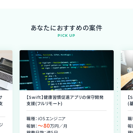
あなたにおすすめの案件
PICK UP
サ
【Swift】健康習慣促進アプリの保守開発
【
支
支援(フルリモート)
(
職種：iOSエンジニア
職
ジ
〜80
報酬：
万円／月
報
稼働日数：週5日
稼