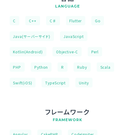
LANGUAGE
C
C++
C♯
Flutter
Go
Java(サーバーサイド)
JavaScript
Kotlin(Android)
Objective-C
Perl
PHP
Python
R
Ruby
Scala
Swift(iOS)
TypeScript
Unity
フレームワーク
FRAMEWORK
Angular
CakePHP
CodeIgniter