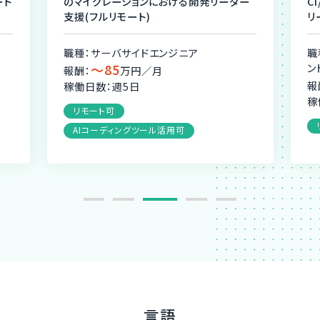
ート
のマイグレーションにおける開発リーダー
C
支援(フルリモート)
リ
職種：サーバサイドエンジニア
職
〜85
ン
報酬：
万円／月
報
稼働日数：週5日
稼
リモート可
AIコーディングツール活用可
言語