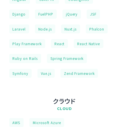
Django
FuelPHP
jQuery
JSF
Laravel
Node.js
Nuxt.js
Phalcon
Play Framework
React
React Native
Ruby on Rails
Spring Framework
Symfony
Vue.js
Zend Framework
クラウド
CLOUD
AWS
Microsoft Azure