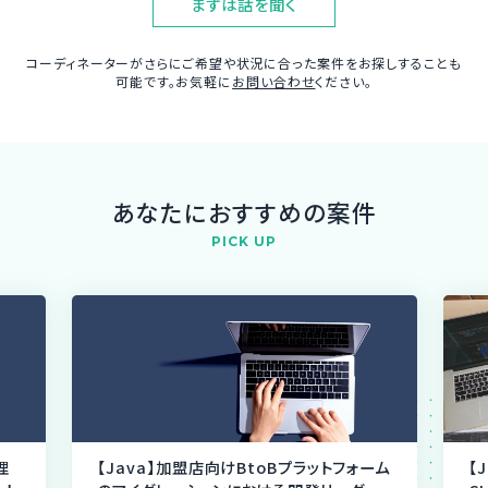
まずは話を聞く
コーディネーターがさらにご希望や状況に合った案件をお探しすることも
可能です。お気軽に
お問い合わせ
ください。
あなたにおすすめの案件
PICK UP
理
【Java】加盟店向けBtoBプラットフォーム
【