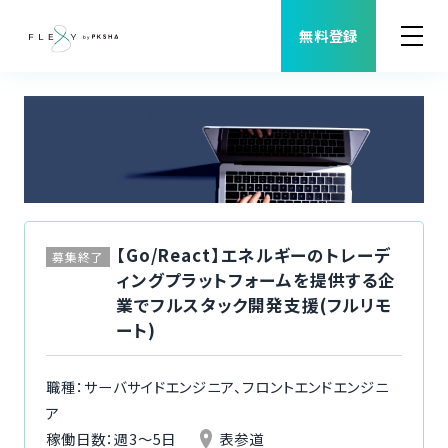
無料登録
案件検索
職種から案件を探す
FLEXYについて
【Go/React】エネルギーのトレーデ
募集終了
ィングプラットフォームを提供する企
よくある質問
業でフルスタック開発支援(フルリモ
ート)
福利厚生
職種：サーバサイドエンジニア、フロントエンドエンジニ
ご利用者様の声
ア
稼働日数：週3〜5日
表参道