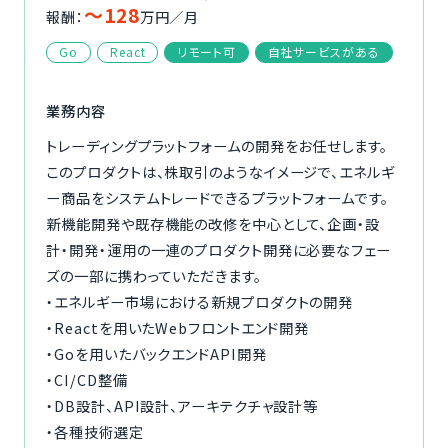
〜128
報酬：
万円／月
ご利用の流れ
Go
React
リモート可
自社サービスがある
コーディネーター紹介
業務内容
イベント/マガジン
トレーディングプラットフォームの開発をお任せします。
このプロダクトは、株取引のようなイメージで、エネルギ
法人の方
ー商品をシステムトレードできるプラットフォームです。
新機能開発や既存機能の改修を中心として、企画・設
計・開発・運用の一連のプロダクト開発に必要なフェー
ズの一部に携わっていただきます。
・エネルギー市場における新規プロダクトの開発
今すぐ無料で登録
ログイン
・Reactを用いたWebフロントエンド開発
・Goを用いたバックエンドAPI開発
・CI/CD整備
・DB設計、API設計、アーキテクチャ設計等
・各種技術選定