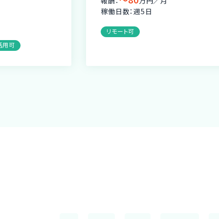
月
報酬：
万円／月
稼働日数：週5日
リモート可
活用可