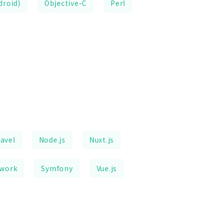
droid)
Objective-C
Perl
avel
Node.js
Nuxt.js
ework
Symfony
Vue.js