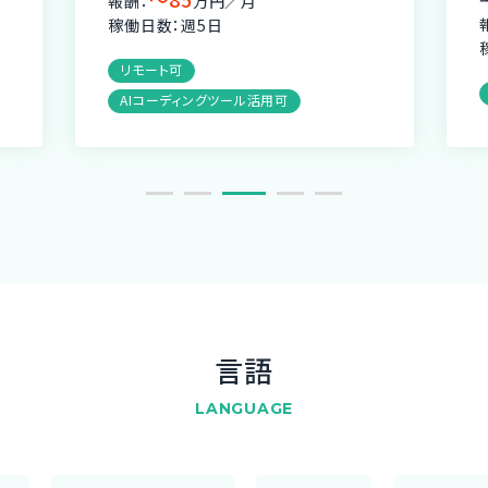
報酬：
万円／月
稼働日数：週5日
リモート可
AIコーディングツール活用可
言語
LANGUAGE