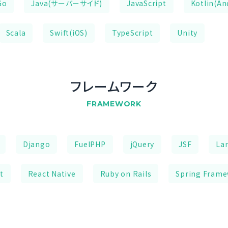
Go
Java(サーバーサイド)
JavaScript
Kotlin(An
Scala
Swift(iOS)
TypeScript
Unity
フレームワーク
FRAMEWORK
Django
FuelPHP
jQuery
JSF
Lar
t
React Native
Ruby on Rails
Spring Fram