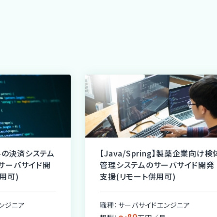
業界の決済システム
【Java/Spring】製薬企業向け検
サーバサイド開
管理システムのサーバサイド開発
用可)
支援(リモート併用可)
ンジニア
職種：サーバサイドエンジニア
〜80