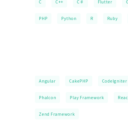
C
C++
C♯
Flutter
PHP
Python
R
Ruby
Angular
CakePHP
CodeIgniter
Phalcon
Play Framework
Reac
Zend Framework