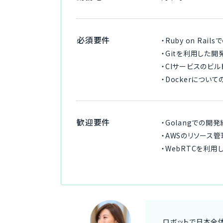
必須要件
・Ruby on Ra
・Gitを利用した開
・CIサービスのビル
・Dockerについ
歓迎要件
・Golangでの開
・AWSのリソース
・WebRTCを利
ロボットで日本全