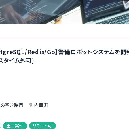
s/PostgreSQL/Redis/Go】警備ロボットシス
スタイム外可)
外の空き時間
内幸町
土日案件
リモート可