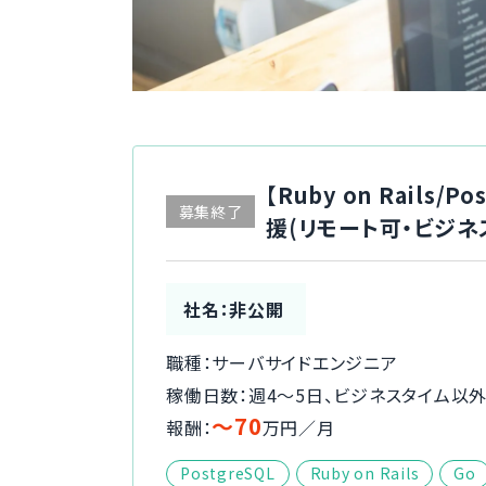
【Ruby on Rail
募集終了
援(リモート可・ビジネ
社名：非公開
職種：サーバサイドエンジニア
稼働日数：週4〜5日、ビジネスタイム以
〜70
報酬：
万円／月
PostgreSQL
Ruby on Rails
Go