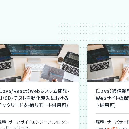
【Java/React】Webシステム開発・
【Java】通信
CI/CD・テスト自動化導入における
Webサイトの
テックリード支援(リモート併用可)
ト併用可)
職種：サーバサイドエンジニア、フロント
職種：サーバサイ
エンドエンジニア
〜51