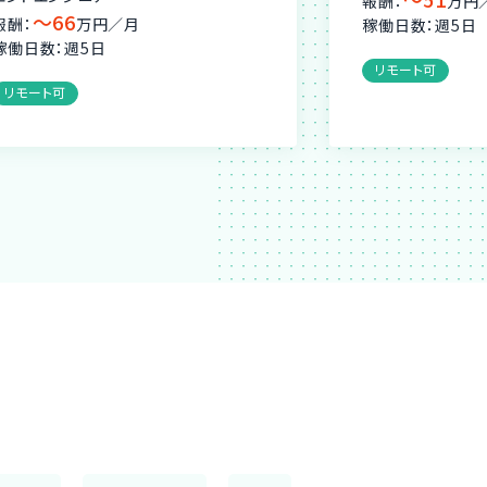
報酬：
万円
〜66
報酬：
万円／月
稼働日数：週5日
稼働日数：週5日
リモート可
リモート可