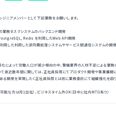
ンジニアメンバーとして下記業務をお願いします。
の業務タスクシステムのバックエンド開発
, PostgreSQL, Redis を利用したWeb API開発
gRPCを利用した利用した非同期処理システムやサービス間通信システムの開
齢化によって労働人口が減少傾向の中、警備業界の人材不足による業務の
いて直近数年間に関しては、正社員採用にてプロダクト開発や事業展開に
感ある開発を実現したく正社員採用とは別に業務委託にて組織強化を図り
（可能な方は月1出社）、ビジネスタイム外OK（日中に社内MTG有り）