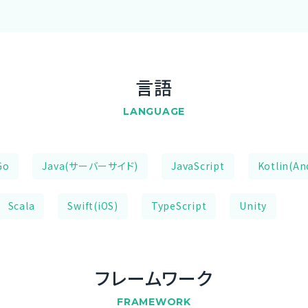
言語
LANGUAGE
Go
Java(サーバーサイド)
JavaScript
Kotlin(An
Scala
Swift(iOS)
TypeScript
Unity
フレームワーク
FRAMEWORK