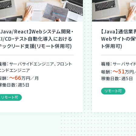
【Java/React】Webシステム開発・
【Java】通信
CI/CD・テスト自動化導入における
Webサイトの
テックリード支援(リモート併用可)
ト併用可)
職種：サーバサイドエンジニア、フロント
職種：サーバサイ
エンドエンジニア
〜51
報酬：
万円
〜66
報酬：
万円／月
稼働日数：週5日
稼働日数：週5日
リモート可
リモート可