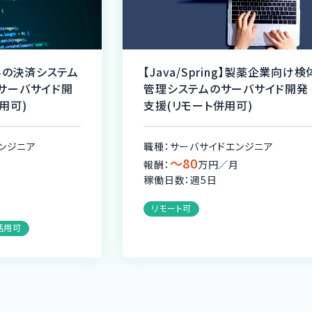
業界の決済システム
【Java/Spring】製薬企業向け検
サーバサイド開
管理システムのサーバサイド開発
用可)
支援(リモート併用可)
ンジニア
職種：サーバサイドエンジニア
〜80
月
報酬：
万円／月
稼働日数：週5日
リモート可
活用可