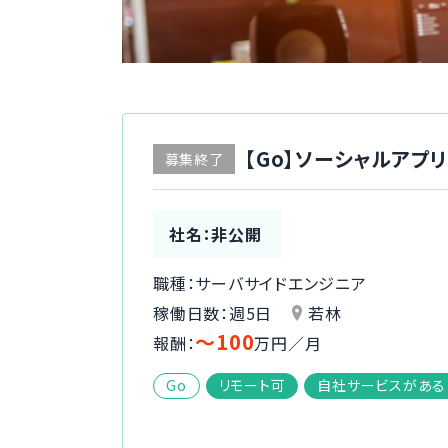
【Go】ソーシャルアプ
募集終了
社名：非公開
職種：サーバサイドエンジニア
稼働日数：週5日
若林
〜100
報酬：
万円／月
Go
リモート可
自社サービスがある