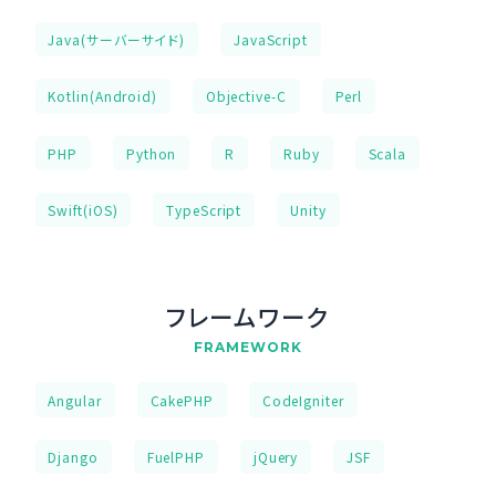
Java(サーバーサイド)
JavaScript
Kotlin(Android)
Objective-C
Perl
PHP
Python
R
Ruby
Scala
Swift(iOS)
TypeScript
Unity
フレームワーク
FRAMEWORK
Angular
CakePHP
CodeIgniter
Django
FuelPHP
jQuery
JSF