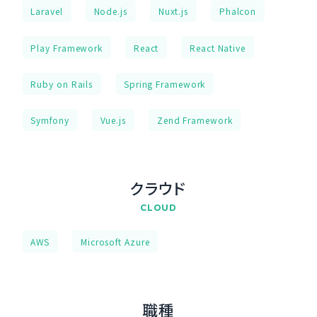
Laravel
Node.js
Nuxt.js
Phalcon
Play Framework
React
React Native
Ruby on Rails
Spring Framework
Symfony
Vue.js
Zend Framework
クラウド
CLOUD
AWS
Microsoft Azure
職種