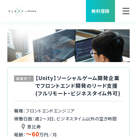
無料登録
案件検索
職種から案件を探す
FLEXYについて
【Unity】ソーシャルゲーム開発企業
募集終了
でフロントエンド開発のリード支援
よくある質問
(フルリモート・ビジネスタイム外可)
福利厚生
職種：フロントエンドエンジニア
稼働日数：週2〜3日、ビジネスタイム以外の空き時間
ご利用者様の声
恵比寿
〜60
報酬：
万円／月