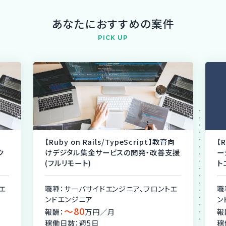
あなたにおすすめの案件
PICK UP
【Ruby on Rails/TypeScript】教育向
【
ク
けデジタル集金サービスの開発・改善支援
ー
(フルリモート)
ト
エ
職種：サーバサイドエンジニア、フロントエ
職
ンドエンジニア
ン
〜80
報酬：
万円／月
報
稼働日数：週5日
稼