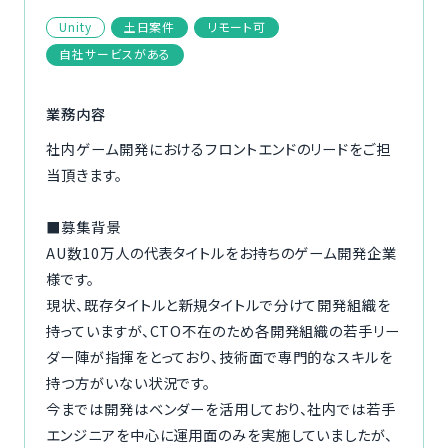
ご利用の流れ
Unity
土日案件
リモート可
自社サービスがある
コーディネーター紹介
業務内容
イベント/マガジン
社内ゲーム開発におけるフロントエンドのリードをご担
当頂きます。
法人の方
■募集背景
AU数10万人の代表タイトルをお持ちのゲーム開発企業
様です。
今すぐ無料で登録
ログイン
現状、既存タイトルと新規タイトルで分けて開発組織を
持っていますが、CTO不在のため各開発組織の若手リー
ダー陣が指揮をとっており、技術面で専門的なスキルを
持つ方がいない状況です。
今までは開発はベンダーを活用しており、社内では若手
エンジニアを中心に運用面のみを実施していましたが、