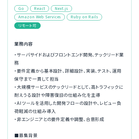
ご利用の流れ
Go
React
Next.js
Amazon Web Services
Ruby on Rails
コーディネーター紹介
リモート可
イベント/マガジン
業務内容
・サーバサイドおよびフロントエンド開発、テックリード業
法人の方
務
・要件定義から基本設計、詳細設計、実装、テスト、運用
保守まで一貫して担当
・大規模サービスのテックリードとして、高トラフィックに
今すぐ無料で登録
ログイン
耐えうる設計や障害復旧の仕組み化を主導
・AIツールを活用した開発フローの設計や、レビュー負
荷軽減の仕組み導入
・非エンジニアとの要件定義や調整、合意形成
■募集背景