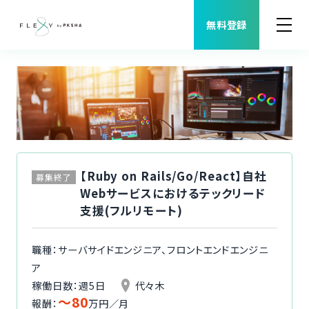
無料登録
案件検索
職種から案件を探す
FLEXYについて
【Ruby on Rails/Go/React】自社
募集終了
Webサービスにおけるテックリード
よくある質問
支援(フルリモート)
福利厚生
職種：サーバサイドエンジニア、フロントエンドエンジニ
ア
ご利用者様の声
稼働日数：週5日
代々木
〜80
報酬：
万円／月