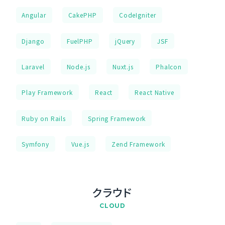
Angular
CakePHP
CodeIgniter
Django
FuelPHP
jQuery
JSF
Laravel
Node.js
Nuxt.js
Phalcon
Play Framework
React
React Native
Ruby on Rails
Spring Framework
Symfony
Vue.js
Zend Framework
クラウド
CLOUD