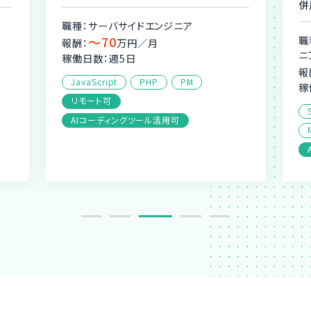
併
職種：サーバサイドエンジニア
〜70
職
報酬：
万円／月
ニ
稼働日数：週5日
報
JavaScript
PHP
PM
稼
リモート可
AIコーディングツール活用可