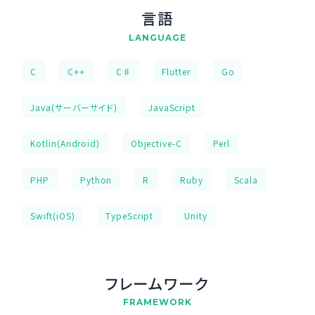
言語
LANGUAGE
C
C++
C♯
Flutter
Go
Java(サーバーサイド)
JavaScript
Kotlin(Android)
Objective-C
Perl
PHP
Python
R
Ruby
Scala
Swift(iOS)
TypeScript
Unity
フレームワーク
FRAMEWORK