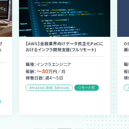
け
【AWS】金融業界向けデータ民主化PoCに
O
る
おけるインフラ開発支援(フルリモート)
画
職種：インフラエンジニア
職
〜80
報酬：
万円／月
報
稼働日数：週4〜5日
稼
Amazon Web Services
リモート可