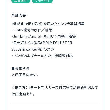
土日案件
リモート可
ご利用の流れ
業務内容
コーディネーター紹介
・仮想化技術（KVM）を用いたインフラ基盤構築
・Linux環境の設計／構築
イベント/マガジン
・Jenkins、Ansibleを用いた自動化構築
・富士通ミドル製品（PRIMECLUSTER、
法人の方
Systemwalker等）の対応
・ベンダおよびチーム間の仕様調整対応
■募集背景
今すぐ無料で登録
ログイン
人員不足のため。
※働き方：リモート有。リリース対応等で深夜勤務および
休日出勤あり。