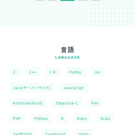
言語
LANGUAGE
C
C++
C♯
Flutter
Go
Java(サーバーサイド)
JavaScript
Kotlin(Android)
Objective-C
Perl
PHP
Python
R
Ruby
Scala
Swift(iOS)
TypeScript
Unity