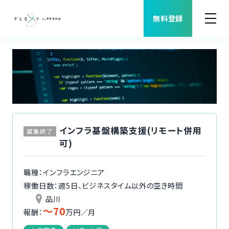
無料登録
案件検索
職種から案件を探す
FLEXYについて
インフラ基盤構築支援(リモート併用
募集終了
可)
よくある質問
職種：インフラエンジニア
福利厚生
稼働日数：週5日、ビジネスタイム以外の空き時間
品川
ご利用者様の声
〜70
報酬：
万円／月