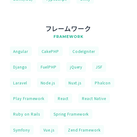
フレームワーク
FRAMEWORK
Angular
CakePHP
CodeIgniter
Django
FuelPHP
jQuery
JSF
Laravel
Node.js
Nuxt.js
Phalcon
Play Framework
React
React Native
Ruby on Rails
Spring Framework
Symfony
Vue.js
Zend Framework