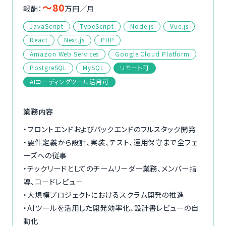
〜80
報酬：
万円／月
ご利用の流れ
JavaScript
TypeScript
Node.js
Vue.js
コーディネーター紹介
React
Next.js
PHP
Amazon Web Services
Google Cloud Platform
PostgreSQL
MySQL
リモート可
イベント/マガジン
AIコーディングツール活用可
法人の方
業務内容
・フロントエンドおよびバックエンドのフルスタック開発
・要件定義から設計、実装、テスト、運用保守まで全フェ
今すぐ無料で登録
ログイン
ーズへの従事
・テックリードとしてのチームリーダー業務、メンバー指
導、コードレビュー
・大規模プロジェクトにおけるスクラム開発の推進
・AIツールを活用した開発効率化、設計書レビューの自
動化