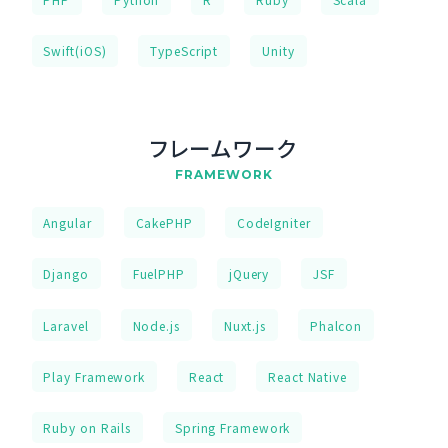
Swift(iOS)
TypeScript
Unity
フレームワーク
FRAMEWORK
Angular
CakePHP
CodeIgniter
Django
FuelPHP
jQuery
JSF
Laravel
Node.js
Nuxt.js
Phalcon
Play Framework
React
React Native
Ruby on Rails
Spring Framework