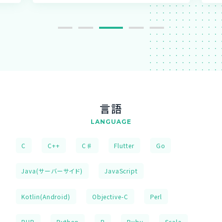
言語
LANGUAGE
C
C++
C♯
Flutter
Go
Java(サーバーサイド)
JavaScript
Kotlin(Android)
Objective-C
Perl
PHP
Python
R
Ruby
Scala