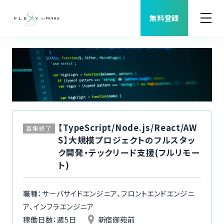
無料登録
案件検索
職種から案件を探す
FLEXYについて
【TypeScript/Node.js/React/AW
募集終了
S】大規模プロジェクトのフルスタッ
よくある質問
ク開発・テックリード支援(フルリモー
ト)
福利厚生
職種：サーバサイドエンジニア、フロントエンドエンジニ
ご利用者様の声
ア、インフラエンジニア
稼働日数：週5日
新宿御苑前