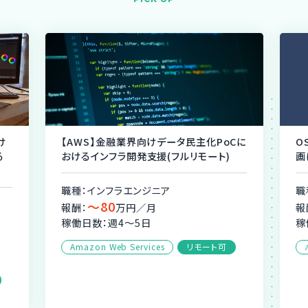
け
【AWS】金融業界向けデータ民主化PoCに
O
る
おけるインフラ開発支援(フルリモート)
画
職種：インフラエンジニア
職
〜80
報酬：
万円／月
報
稼働日数：週4〜5日
稼
Amazon Web Services
リモート可