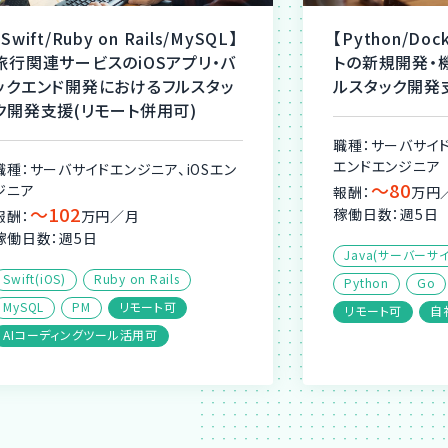
【Swift/Ruby on Rails/MySQL】
【Python/Do
旅行関連サービスのiOSアプリ・バ
トの新規開発・
ックエンド開発におけるフルスタッ
ルスタック開発支
ク開発支援(リモート併用可)
職種：サーバサイ
エンドエンジニア
職種：サーバサイドエンジニア、iOSエン
〜80
ジニア
報酬：
万円
〜102
稼働日数：週5日
報酬：
万円／月
稼働日数：週5日
Java(サーバーサイ
Swift(iOS)
Ruby on Rails
Python
Go
MySQL
PM
リモート可
リモート可
自
AIコーディングツール活用可