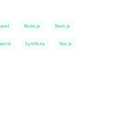
avel
Node.js
Nuxt.js
ework
Symfony
Vue.js