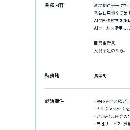
業務内容
環境関連データを可
電気使用量や従業
AIや画像解析を駆
AIツールを活用し
■募集背景
人員不足のため。
勤務地
馬喰町
必須要件
・Web開発経験5
・PHP（Larave
・アジャイル開発の
・自社サービス・事