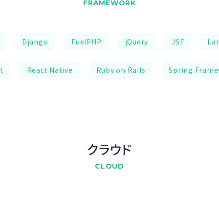
FRAMEWORK
Django
FuelPHP
jQuery
JSF
Lar
t
React Native
Ruby on Rails
Spring Fram
クラウド
CLOUD