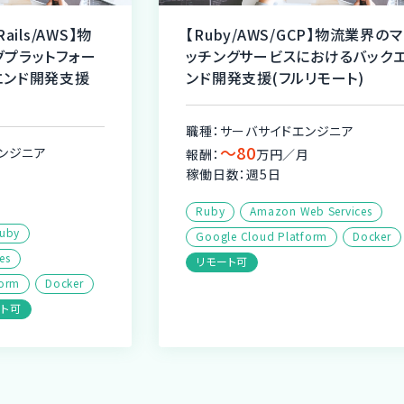
Rails/AWS】物
【Ruby/AWS/GCP】物流業界のマ
グプラットフォー
ッチングサービスにおけるバック
エンド開発支援
ンド開発支援(フルリモート)
職種：サーバサイドエンジニア
〜80
ンジニア
報酬：
万円／月
稼働日数：週5日
月
Ruby
Amazon Web Services
uby
Google Cloud Platform
Docker
es
リモート可
form
Docker
ート可