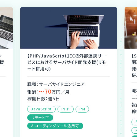
ン
【PHP/JavaScript】ECの外部連携サー
【
援
ビスにおけるサーバサイド開発支援(リモ
関
ート併用可)
発
併
職種：サーバサイドエンジニア
〜70
職
報酬：
万円／月
ニ
稼働日数：週5日
報
JavaScript
PHP
PM
稼
リモート可
AIコーディングツール活用可