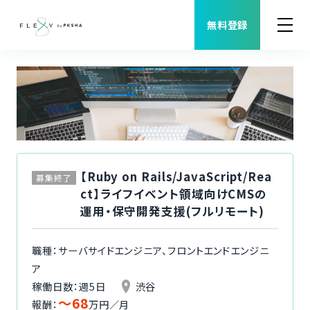
無料登録
案件検索
職種から案件を探す
FLEXYについて
【Ruby on Rails/JavaScript/Rea
募集終了
ct】ライフイベント領域向けCMSの
よくある質問
運用・保守開発支援(フルリモート)
福利厚生
職種：サーバサイドエンジニア、フロントエンドエンジニ
ア
ご利用者様の声
稼働日数：週5日
渋谷
〜68
報酬：
万円／月