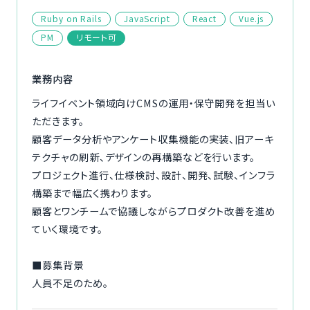
ご利用の流れ
Ruby on Rails
JavaScript
React
Vue.js
PM
リモート可
コーディネーター紹介
業務内容
イベント/マガジン
ライフイベント領域向けCMSの運用・保守開発を担当い
ただきます。
法人の方
顧客データ分析やアンケート収集機能の実装、旧アーキ
テクチャの刷新、デザインの再構築などを行います。
プロジェクト進行、仕様検討、設計、開発、試験、インフラ
構築まで幅広く携わります。
今すぐ無料で登録
ログイン
顧客とワンチームで協議しながらプロダクト改善を進め
ていく環境です。
■募集背景
人員不足のため。