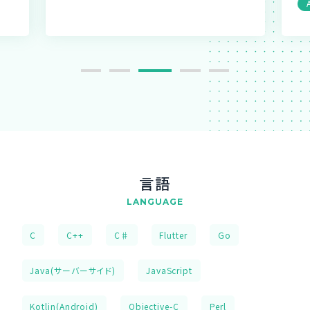
言語
LANGUAGE
C
C++
C♯
Flutter
Go
Java(サーバーサイド)
JavaScript
Kotlin(Android)
Objective-C
Perl