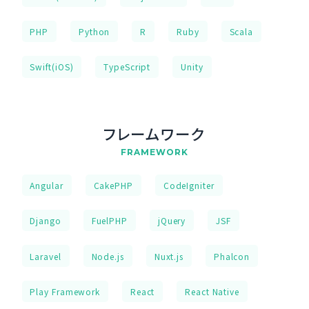
PHP
Python
R
Ruby
Scala
Swift(iOS)
TypeScript
Unity
フレームワーク
FRAMEWORK
Angular
CakePHP
CodeIgniter
Django
FuelPHP
jQuery
JSF
Laravel
Node.js
Nuxt.js
Phalcon
Play Framework
React
React Native