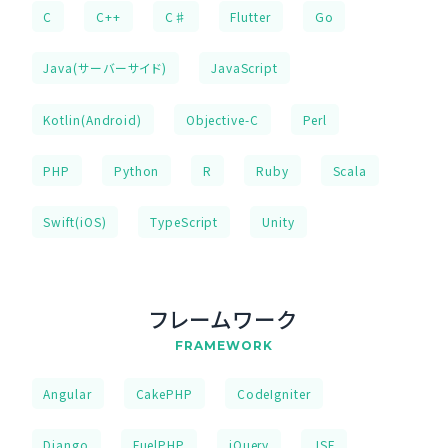
C
C++
C♯
Flutter
Go
Java(サーバーサイド)
JavaScript
Kotlin(Android)
Objective-C
Perl
PHP
Python
R
Ruby
Scala
Swift(iOS)
TypeScript
Unity
フレームワーク
FRAMEWORK
Angular
CakePHP
CodeIgniter
Django
FuelPHP
jQuery
JSF