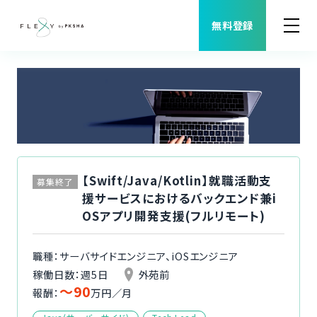
無料登録
案件検索
職種から案件を探す
FLEXYについて
【Swift/Java/Kotlin】就職活動支
募集終了
援サービスにおけるバックエンド兼i
よくある質問
OSアプリ開発支援(フルリモート)
福利厚生
職種：サーバサイドエンジニア、iOSエンジニア
稼働日数：週5日
外苑前
〜90
ご利用者様の声
報酬：
万円／月