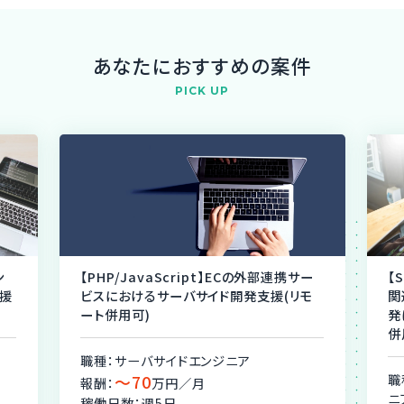
あなたにおすすめの案件
PICK UP
ン
【PHP/JavaScript】ECの外部連携サー
【
援
ビスにおけるサーバサイド開発支援(リモ
関
ート併用可)
発
併
職種：サーバサイドエンジニア
〜70
職
報酬：
万円／月
ニ
稼働日数：週5日