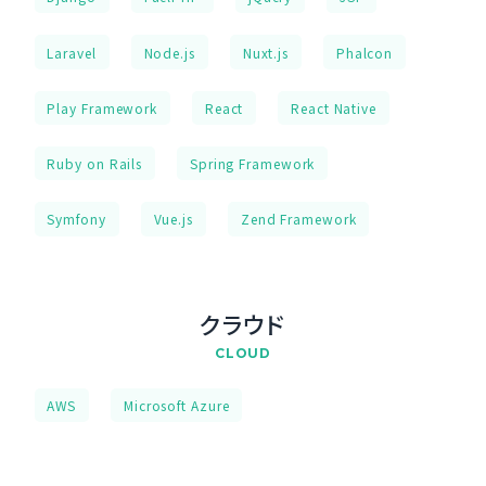
Laravel
Node.js
Nuxt.js
Phalcon
Play Framework
React
React Native
Ruby on Rails
Spring Framework
Symfony
Vue.js
Zend Framework
クラウド
CLOUD
AWS
Microsoft Azure