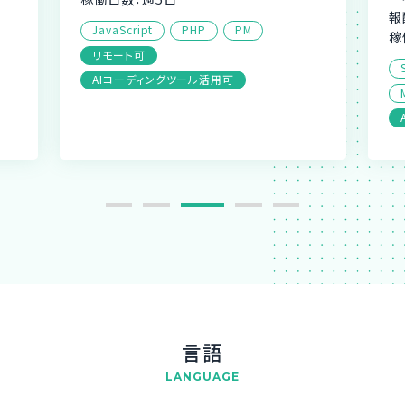
報
JavaScript
PHP
PM
稼
リモート可
AIコーディングツール活用可
言語
LANGUAGE