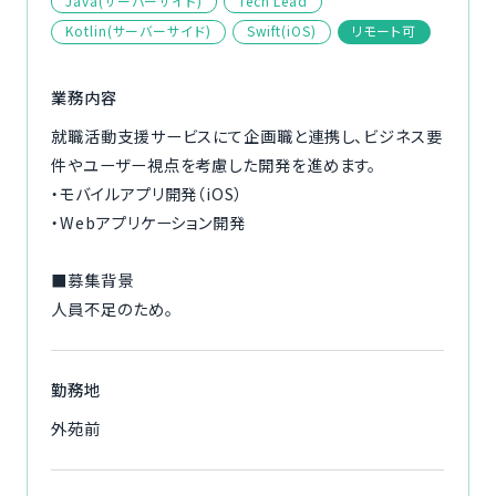
Java(サーバーサイド)
Tech Lead
ご利用の流れ
Kotlin(サーバーサイド)
Swift(iOS)
リモート可
コーディネーター紹介
業務内容
就職活動支援サービスにて企画職と連携し、ビジネス要
イベント/マガジン
件やユーザー視点を考慮した開発を進めます。
・モバイルアプリ開発（iOS）
法人の方
・Webアプリケーション開発
■募集背景
人員不足のため。
今すぐ無料で登録
ログイン
勤務地
外苑前