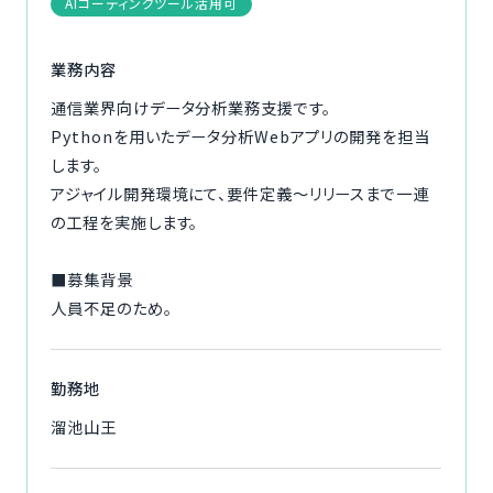
AIコーディングツール活用可
ご利用の流れ
業務内容
コーディネーター紹介
通信業界向けデータ分析業務支援です。
Pythonを用いたデータ分析Webアプリの開発を担当
イベント/マガジン
します。
アジャイル開発環境にて、要件定義～リリースまで一連
法人の方
の工程を実施します。
■募集背景
人員不足のため。
今すぐ無料で登録
ログイン
勤務地
溜池山王