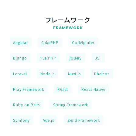
フレームワーク
FRAMEWORK
Angular
CakePHP
CodeIgniter
Django
FuelPHP
jQuery
JSF
Laravel
Node.js
Nuxt.js
Phalcon
Play Framework
React
React Native
Ruby on Rails
Spring Framework
Symfony
Vue.js
Zend Framework