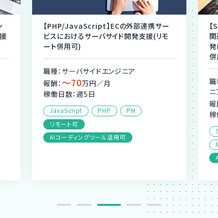
ン
【PHP/JavaScript】ECの外部連携サー
【
援
ビスにおけるサーバサイド開発支援(リモ
関
ート併用可)
発
併
職種：サーバサイドエンジニア
〜70
職
報酬：
万円／月
ニ
稼働日数：週5日
報
JavaScript
PHP
PM
稼
リモート可
AIコーディングツール活用可