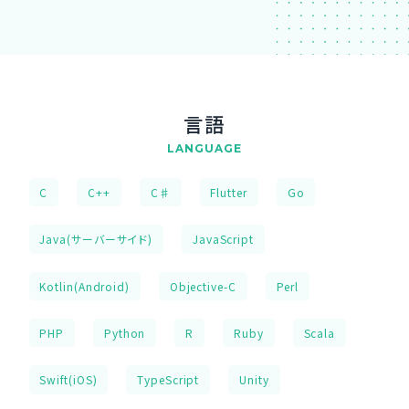
言語
LANGUAGE
C
C++
C♯
Flutter
Go
Java(サーバーサイド)
JavaScript
Kotlin(Android)
Objective-C
Perl
PHP
Python
R
Ruby
Scala
Swift(iOS)
TypeScript
Unity