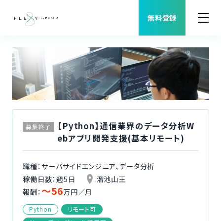
無料登録
案件検索
職種から案件を探す
FLEXYについて
【Python】通信業界のデータ分析W
募集終了
ebアプリ開発支援(基本リモート)
よくある質問
職種：サーバサイドエンジニア、データ分析
福利厚生
稼働日数：週5日
溜池山王
〜56
報酬：
万円／月
ご利用者様の声
Python
リモート可