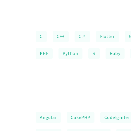
C
C++
C♯
Flutter
PHP
Python
R
Ruby
Angular
CakePHP
CodeIgniter