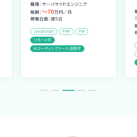
職種：サーバサイドエンジニア
〜70
報酬：
万円／月
稼働日数：週5日
JavaScript
PHP
PM
リモート可
AIコーディングツール活用可