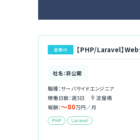
【PHP/Laravel】
募集中
社名：非公開
職種：サーバサイドエンジニア
稼働日数：週5日
淀屋橋
〜80
報酬：
万円／月
PHP
Laravel