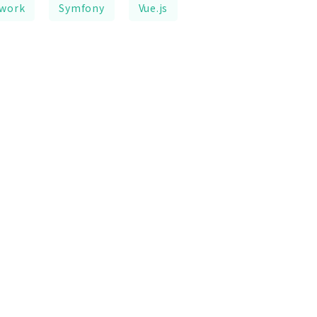
ework
Symfony
Vue.js