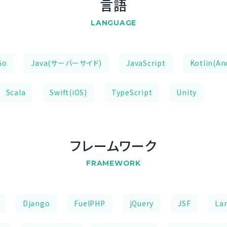
言語
LANGUAGE
Go
Java(サーバーサイド)
JavaScript
Kotlin(An
Scala
Swift(iOS)
TypeScript
Unity
フレームワーク
FRAMEWORK
Django
FuelPHP
jQuery
JSF
Lar