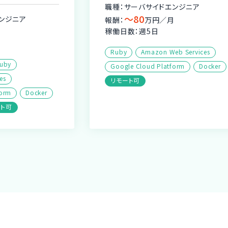
職種：サーバサイドエンジニア
〜80
ンジニア
報酬：
万円／月
稼働日数：週5日
月
Ruby
Amazon Web Services
uby
Google Cloud Platform
Docker
es
リモート可
form
Docker
ート可