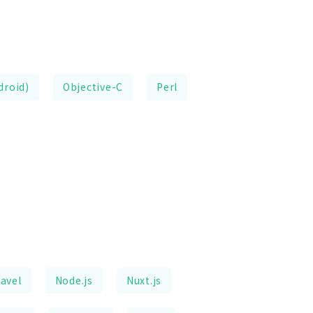
droid)
Objective-C
Perl
avel
Node.js
Nuxt.js