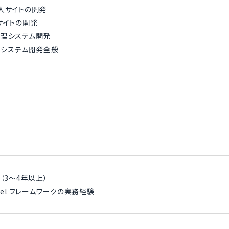
人サイトの開発
サイトの開発
管理システム開発
ebシステム開発全般
（3～4年以上）
ravel フレームワークの実務経験