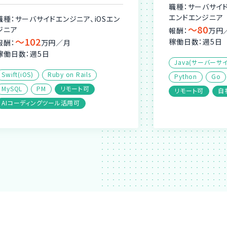
職種：サーバサイ
エンドエンジニア
職種：サーバサイドエンジニア、iOSエン
〜80
ジニア
報酬：
万円
〜102
稼働日数：週5日
報酬：
万円／月
稼働日数：週5日
Java(サーバーサイ
Swift(iOS)
Ruby on Rails
Python
Go
MySQL
PM
リモート可
リモート可
自
AIコーディングツール活用可