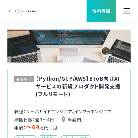
無料登録
案件検索
職種から案件を探す
FLEXYについて
【Python/GCP/AWS】BtoB向けAI
募集終了
サービスの新規プロダクト開発支援
よくある質問
(フルリモート)
福利厚生
職種：サーバサイドエンジニア、インフラエンジニア
稼働日数：週3〜4日
半蔵門
〜64
ご利用者様の声
報酬：
万円／月