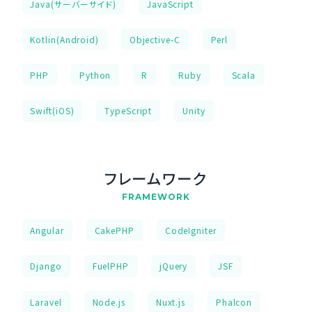
Java(サーバーサイド)
JavaScript
Kotlin(Android)
Objective-C
Perl
PHP
Python
R
Ruby
Scala
Swift(iOS)
TypeScript
Unity
フレームワーク
FRAMEWORK
Angular
CakePHP
CodeIgniter
Django
FuelPHP
jQuery
JSF
Laravel
Node.js
Nuxt.js
Phalcon