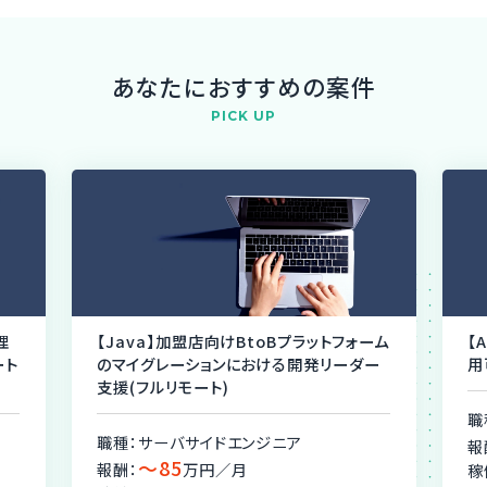
あなたにおすすめの案件
PICK UP
理
【Java】加盟店向けBtoBプラットフォーム
【
ート
のマイグレーションにおける開発リーダー
用
支援(フルリモート)
職
職種：サーバサイドエンジニア
報
〜85
報酬：
万円／月
稼