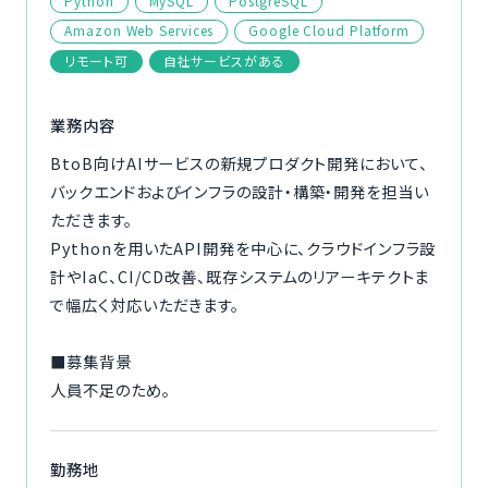
Python
MySQL
PostgreSQL
ご利用の流れ
Amazon Web Services
Google Cloud Platform
リモート可
自社サービスがある
コーディネーター紹介
業務内容
イベント/マガジン
BtoB向けAIサービスの新規プロダクト開発において、
バックエンドおよびインフラの設計・構築・開発を担当い
法人の方
ただきます。
Pythonを用いたAPI開発を中心に、クラウドインフラ設
計やIaC、CI/CD改善、既存システムのリアーキテクトま
で幅広く対応いただきます。
今すぐ無料で登録
ログイン
■募集背景
人員不足のため。
勤務地