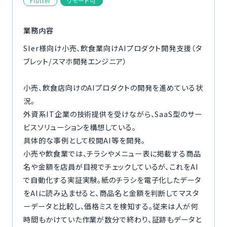
Flutter
リモート可
ご利用の流れ
業務内容
コーディネーター紹介
SIer様向け小売、飲食業向けAIプロダクト開発支援（タ
ブレット/スマホ開発エンジニア）
イベント/マガジン
小売、飲食店向けのAIプロダクトの開発を進めている状
法人の方
況。
外資系IT企業の技術提供を受けながら、SaaS型のサー
ビスソリューションを構想している。
具体的な事例として校閲AI等を開発。
小売や飲食業では、チラシやメニュー表に掲載する商品
今すぐ無料で登録
ログイン
名や金額を店員が目視でチェックしているが、これをAI
で自動化する実証実験。紙のチラシを電子化したデータ
をAIに読み込ませると、商品名と金額を判断してマスタ
ーデータと比較し、価格ミスを検知する。従来は人が何
時間もかけていた作業が数分で終わり、証跡もデータと