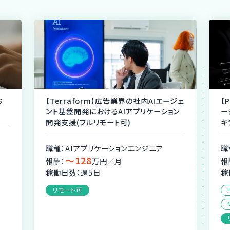
お
【Terraform】広告業界の社内AIエージェ
【
ント基盤開発におけるAIアプリケーション
ー
開発支援(フルリモート可)
キ
職種：AIアプリケーションエンジニア
職
〜128
報酬：
万円／月
報
稼働日数：週5日
稼
リモート可