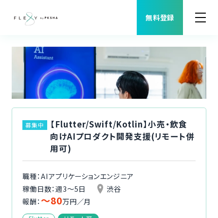
無料登録
案件検索
職種から案件を探す
FLEXYについて
【Flutter/Swift/Kotlin】小売・飲食
募集中
向けAIプロダクト開発支援(リモート併
よくある質問
用可)
福利厚生
職種：AIアプリケーションエンジニア
稼働日数：週3〜5日
渋谷
〜80
ご利用者様の声
報酬：
万円／月