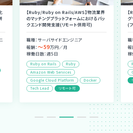
化
【Ruby/Ruby on Rails/AWS】物流業界
【
併
のマッチングプラットフォームにおけるバッ
グ
クエンド開発支援(リモート併用可)
(
ニ
職種：サーバサイドエンジニア
職
〜59
報酬：
万円／月
報
稼働日数：週5日
稼
Ruby on Rails
Ruby
Amazon Web Services
Google Cloud Platform
Docker
Tech Lead
リモート可