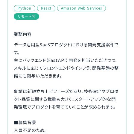
ご利用の流れ
Python
React
Amazon Web Services
リモート可
コーディネーター紹介
業務内容
イベント/マガジン
データ活用型SaaSプロダクトにおける開発支援案件で
す。
法人の方
主にバックエンド（FastAPI）開発を担当いただきつつ、
スキルに応じてフロントエンドやインフラ、開発基盤の整
備にも関与いただきます。
今すぐ無料で登録
ログイン
事業は新規立ち上げフェーズであり、技術選定やプロダ
クト品質に関する裁量も大きく、スタートアップ的な開
発環境でプロダクトを育てていくことが求められます。
■募集背景
人員不足のため。