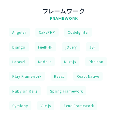
フレームワーク
FRAMEWORK
Angular
CakePHP
CodeIgniter
Django
FuelPHP
jQuery
JSF
Laravel
Node.js
Nuxt.js
Phalcon
Play Framework
React
React Native
Ruby on Rails
Spring Framework
Symfony
Vue.js
Zend Framework