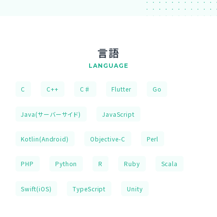
言語
LANGUAGE
C
C++
C♯
Flutter
Go
Java(サーバーサイド)
JavaScript
Kotlin(Android)
Objective-C
Perl
PHP
Python
R
Ruby
Scala
Swift(iOS)
TypeScript
Unity