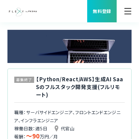
無料登録
案件検索
職種から案件を探す
FLEXYについて
【Python/React/AWS】生成AI Saa
募集終了
Sのフルスタック開発支援(フルリモ
よくある質問
ート)
福利厚生
職種：サーバサイドエンジニア、フロントエンドエンジニ
ア、インフラエンジニア
ご利用者様の声
稼働日数：週5日
代官山
〜90
報酬：
万円／月