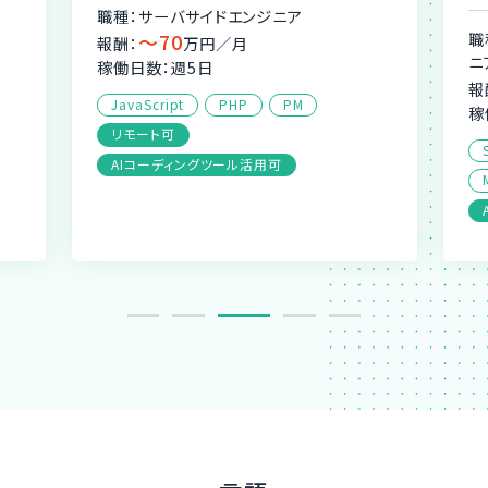
職種：サーバサイドエンジニア
〜70
職
報酬：
万円／月
ニ
稼働日数：週5日
報
JavaScript
PHP
PM
稼
リモート可
AIコーディングツール活用可