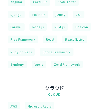
Angular
CakePHP
CodeIgniter
Django
FuelPHP
jQuery
JSF
Laravel
Node.js
Nuxt.js
Phalcon
Play Framework
React
React Native
Ruby on Rails
Spring Framework
Symfony
Vue.js
Zend Framework
クラウド
CLOUD
AWS
Microsoft Azure