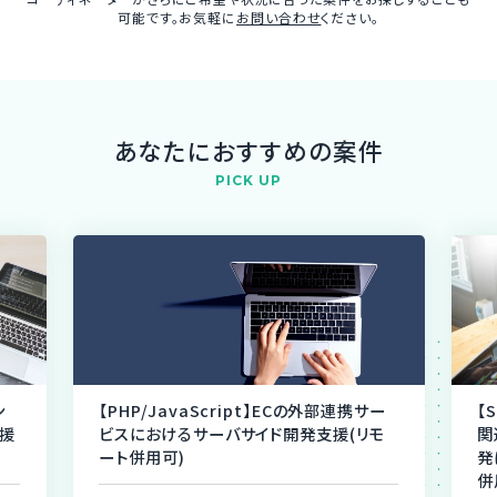
可能です。お気軽に
お問い合わせ
ください。
あなたにおすすめの案件
PICK UP
ン
【PHP/JavaScript】ECの外部連携サー
【
援
ビスにおけるサーバサイド開発支援(リモ
関
ート併用可)
発
併