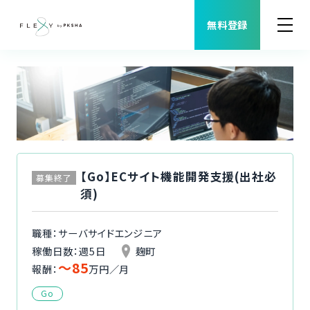
無料登録
案件検索
職種から案件を探す
FLEXYについて
【Go】ECサイト機能開発支援(出社必
募集終了
須)
よくある質問
職種：サーバサイドエンジニア
福利厚生
稼働日数：週5日
麹町
〜85
報酬：
万円／月
ご利用者様の声
Go