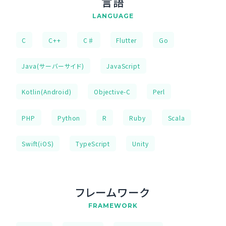
言語
LANGUAGE
C
C++
C♯
Flutter
Go
Java(サーバーサイド)
JavaScript
Kotlin(Android)
Objective-C
Perl
PHP
Python
R
Ruby
Scala
Swift(iOS)
TypeScript
Unity
フレームワーク
FRAMEWORK