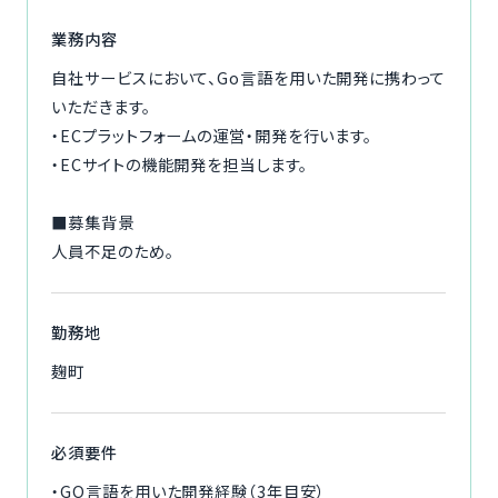
ご利用の流れ
業務内容
自社サービスにおいて、Go言語を用いた開発に携わって
コーディネーター紹介
いただきます。
・ECプラットフォームの運営・開発を行います。
イベント/マガジン
・ECサイトの機能開発を担当します。
法人の方
■募集背景
人員不足のため。
勤務地
今すぐ無料で登録
ログイン
麹町
必須要件
・GO言語を用いた開発経験（3年目安）