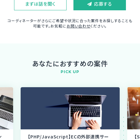
まずは話を聞く
応募する
コーディネーターがさらにご希望や状況に合った案件をお探しすることも
可能です。お気軽に
お問い合わせ
ください。
あなたにおすすめの案件
PICK UP
ン
【PHP/JavaScript】ECの外部連携サー
【