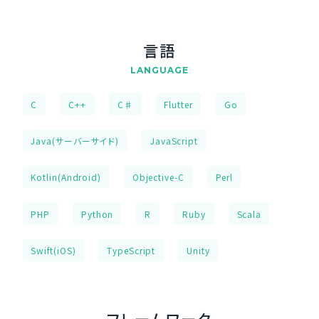
言語
LANGUAGE
C
C++
C♯
Flutter
Go
Java(サーバーサイド)
JavaScript
Kotlin(Android)
Objective-C
Perl
PHP
Python
R
Ruby
Scala
Swift(iOS)
TypeScript
Unity
フレームワーク