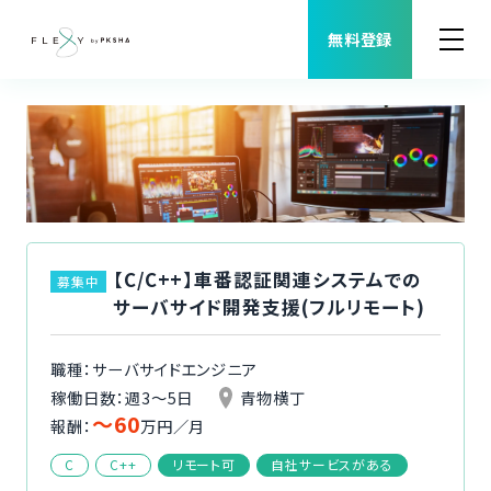
無料登録
案件検索
職種から案件を探す
FLEXYについて
【C/C++】車番認証関連システムでの
募集中
サーバサイド開発支援(フルリモート)
よくある質問
職種：サーバサイドエンジニア
福利厚生
稼働日数：週3〜5日
青物横丁
〜60
報酬：
万円／月
ご利用者様の声
C
C++
リモート可
自社サービスがある