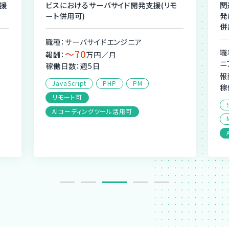
援
ビスにおけるサーバサイド開発支援(リモ
関
ート併用可)
発
併
職種：サーバサイドエンジニア
〜70
職
報酬：
万円／月
ニ
稼働日数：週5日
報
JavaScript
PHP
PM
稼
リモート可
AIコーディングツール活用可