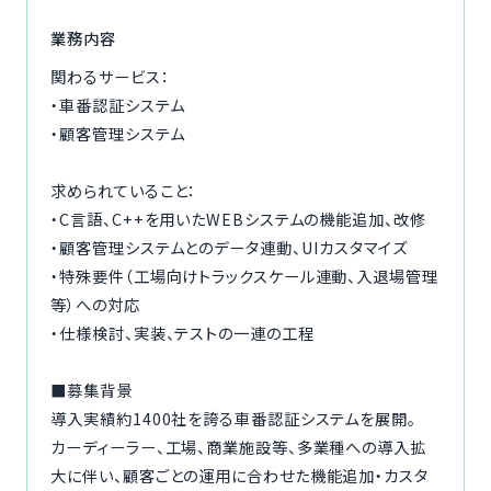
ご利用の流れ
業務内容
関わるサービス：
コーディネーター紹介
・車番認証システム
・顧客管理システム
イベント/マガジン
求められていること：
法人の方
・C言語、C++を用いたWEBシステムの機能追加、改修
・顧客管理システムとのデータ連動、UIカスタマイズ
・特殊要件（工場向けトラックスケール連動、入退場管理
等）への対応
今すぐ無料で登録
ログイン
・仕様検討、実装、テストの一連の工程
■募集背景
導入実績約1400社を誇る車番認証システムを展開。
カーディーラー、工場、商業施設等、多業種への導入拡
大に伴い、顧客ごとの運用に合わせた機能追加・カスタ