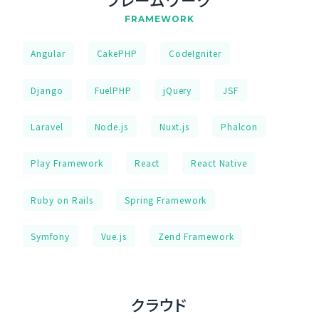
FRAMEWORK
Angular
CakePHP
CodeIgniter
Django
FuelPHP
jQuery
JSF
Laravel
Node.js
Nuxt.js
Phalcon
Play Framework
React
React Native
Ruby on Rails
Spring Framework
Symfony
Vue.js
Zend Framework
クラウド