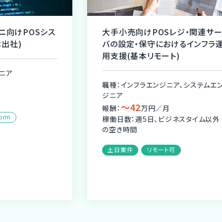
ビニ向けPOSシス
大手小売向けPOSレジ・関連サ
出社)
バの設定・保守におけるインフラ
用支援(基本リモート)
ニア
職種：インフラエンジニア、システムエ
月
ジニア
〜42
報酬：
万円／月
form
稼働日数：週5日、ビジネスタイム以外
の空き時間
土日案件
リモート可