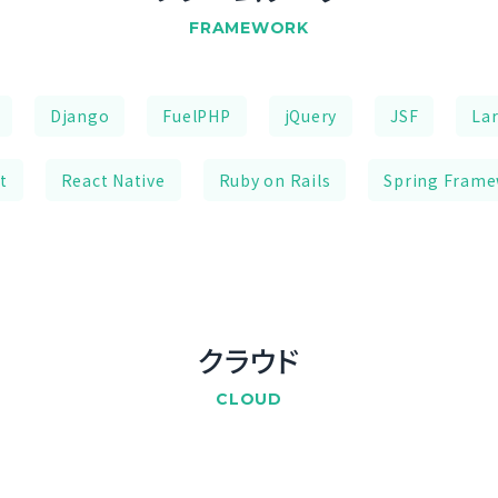
FRAMEWORK
Django
FuelPHP
jQuery
JSF
Lar
t
React Native
Ruby on Rails
Spring Fram
クラウド
CLOUD