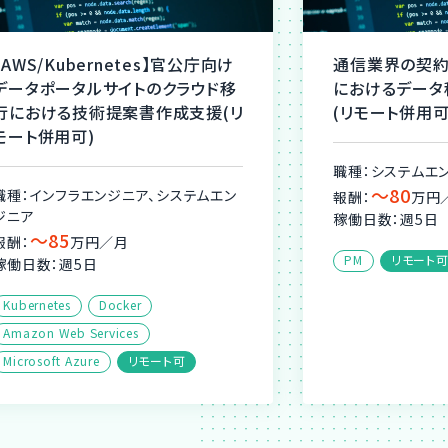
【AWS/Kubernetes】官公庁向け
通信業界の契約
データポータルサイトのクラウド移
におけるデータ
行における技術提案書作成支援(リ
(リモート併用可
モート併用可)
職種：システムエ
〜80
職種：インフラエンジニア、システムエン
報酬：
万円
ジニア
稼働日数：週5日
〜85
報酬：
万円／月
PM
リモート
稼働日数：週5日
Kubernetes
Docker
Amazon Web Services
Microsoft Azure
リモート可