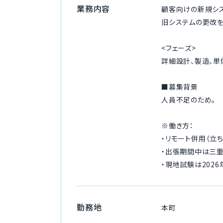
業務内容
顧客向けの新規シス
旧システムの更改を
<フェーズ>
詳細設計、製造、単
■募集背景
人員不足のため。
※働き方：
・リモート併用（立
・出張期間中は三重
・現地試験は2026
勤務地
本町