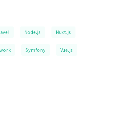
avel
Node.js
Nuxt.js
ework
Symfony
Vue.js