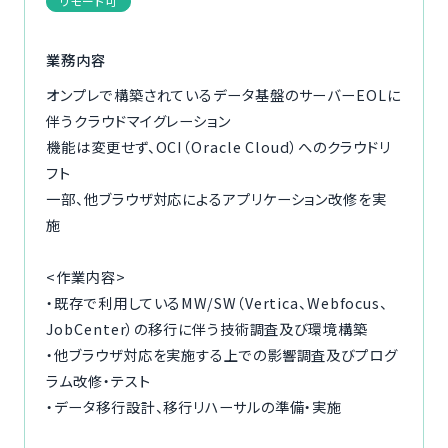
リモート可
ご利用の流れ
業務内容
コーディネーター紹介
オンプレで構築されているデータ基盤のサーバーEOLに
伴うクラウドマイグレーション
イベント/マガジン
機能は変更せず、OCI（Oracle Cloud）へのクラウドリ
フト
法人の方
一部、他ブラウザ対応によるアプリケーション改修を実
施
<作業内容>
・既存で利用しているMW/SW（Vertica、Webfocus、
今すぐ無料で登録
ログイン
JobCenter）の移行に伴う技術調査及び環境構築
・他ブラウザ対応を実施する上での影響調査及びプログ
ラム改修・テスト
・データ移行設計、移行リハーサルの準備・実施