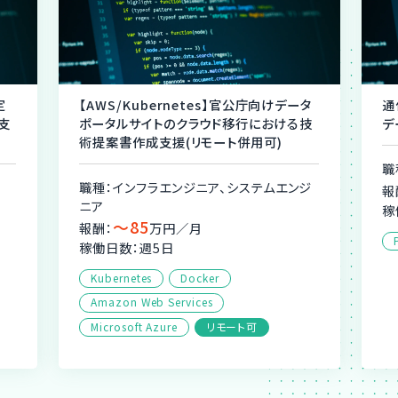
定
【AWS/Kubernetes】官公庁向けデータ
通
支
ポータルサイトのクラウド移行における技
デ
術提案書作成支援(リモート併用可)
職
職種：インフラエンジニア、システムエンジ
報
ニア
稼
〜85
報酬：
万円／月
稼働日数：週5日
Kubernetes
Docker
Amazon Web Services
Microsoft Azure
リモート可