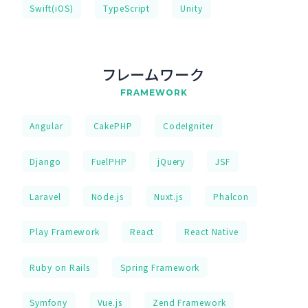
Swift(iOS)
TypeScript
Unity
フレームワーク
FRAMEWORK
Angular
CakePHP
CodeIgniter
Django
FuelPHP
jQuery
JSF
Laravel
Node.js
Nuxt.js
Phalcon
Play Framework
React
React Native
Ruby on Rails
Spring Framework
Symfony
Vue.js
Zend Framework