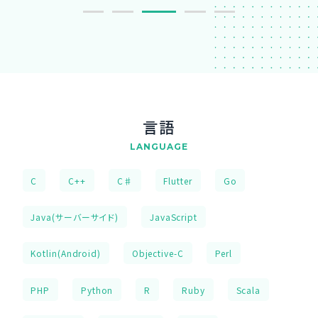
言語
LANGUAGE
C
C++
C♯
Flutter
Go
Java(サーバーサイド)
JavaScript
Kotlin(Android)
Objective-C
Perl
PHP
Python
R
Ruby
Scala