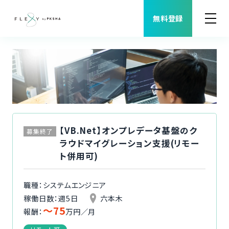
無料登録
案件検索
職種から案件を探す
FLEXYについて
【VB.Net】オンプレデータ基盤のク
募集終了
ラウドマイグレーション支援(リモー
よくある質問
ト併用可)
福利厚生
職種：システムエンジニア
稼働日数：週5日
六本木
〜75
ご利用者様の声
報酬：
万円／月