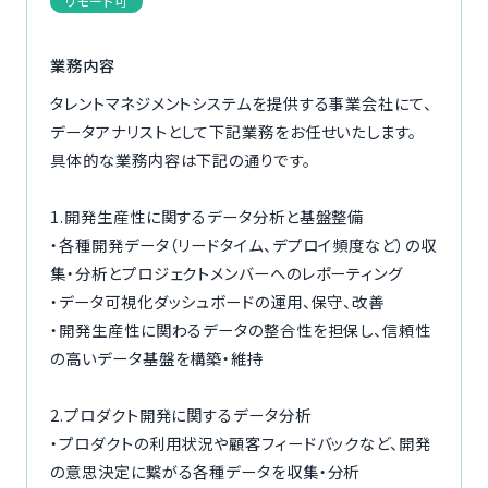
リモート可
ご利用の流れ
業務内容
コーディネーター紹介
タレントマネジメントシステムを提供する事業会社にて、
データアナリストとして下記業務をお任せいたします。
イベント/マガジン
具体的な業務内容は下記の通りです。
法人の方
1.開発生産性に関するデータ分析と基盤整備
・各種開発データ（リードタイム、デプロイ頻度など）の収
集・分析とプロジェクトメンバーへのレポーティング
・データ可視化ダッシュボードの運用、保守、改善
・開発生産性に関わるデータの整合性を担保し、信頼性
今すぐ無料で登録
ログイン
の高いデータ基盤を構築・維持
2.プロダクト開発に関するデータ分析
・プロダクトの利用状況や顧客フィードバックなど、開発
の意思決定に繋がる各種データを収集・分析