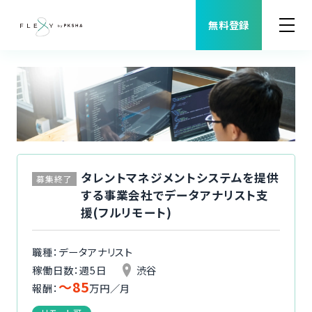
無料登録
案件検索
職種から案件を探す
FLEXYについて
タレントマネジメントシステムを提供
募集終了
する事業会社でデータアナリスト支
よくある質問
援(フルリモート)
福利厚生
職種：データアナリスト
稼働日数：週5日
渋谷
〜85
ご利用者様の声
報酬：
万円／月