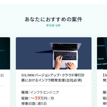
あなたにおすすめの案件
PICK UP
Cに
OS/MWバージョンアップ・クラウド移行計
【
画におけるインフラ開発支援(出社必須)
発
職種：インフラエンジニア
職
〜59
報酬：
万円／月
報
稼働日数：週5日
稼