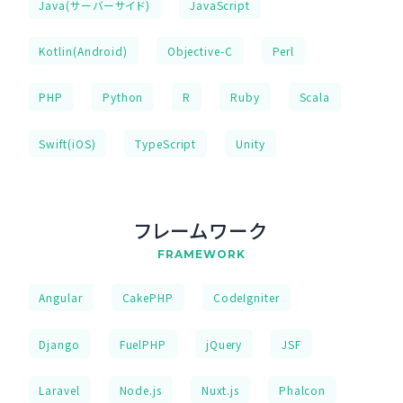
Java(サーバーサイド)
JavaScript
Kotlin(Android)
Objective-C
Perl
PHP
Python
R
Ruby
Scala
Swift(iOS)
TypeScript
Unity
フレームワーク
FRAMEWORK
Angular
CakePHP
CodeIgniter
Django
FuelPHP
jQuery
JSF
Laravel
Node.js
Nuxt.js
Phalcon