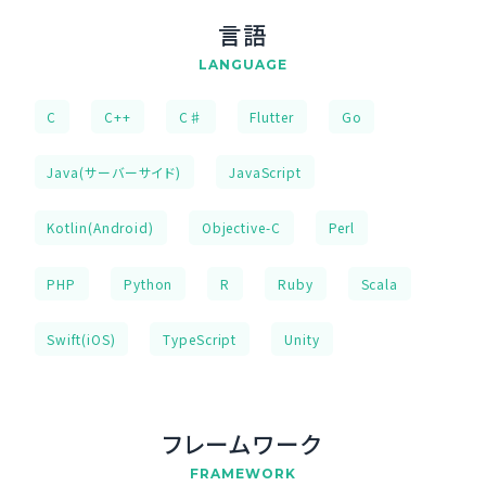
言語
LANGUAGE
C
C++
C♯
Flutter
Go
Java(サーバーサイド)
JavaScript
Kotlin(Android)
Objective-C
Perl
PHP
Python
R
Ruby
Scala
Swift(iOS)
TypeScript
Unity
フレームワーク
FRAMEWORK