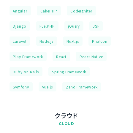
Angular
CakePHP
CodeIgniter
Django
FuelPHP
jQuery
JSF
Laravel
Node.js
Nuxt.js
Phalcon
Play Framework
React
React Native
Ruby on Rails
Spring Framework
Symfony
Vue.js
Zend Framework
クラウド
CLOUD