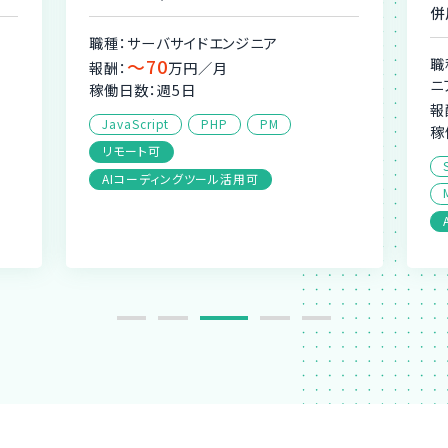
併
職種：サーバサイドエンジニア
〜70
職
報酬：
万円／月
ニ
稼働日数：週5日
報
JavaScript
PHP
PM
稼
リモート可
AIコーディングツール活用可