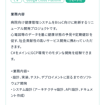
C♯
Google Cloud Platform
リモート可
ご利用の流れ
業務内容
コーディネーター紹介
病院向け健康管理システムをBtoC向けに刷新するリニ
ューアル開発プロジェクトです。
イベント/マガジン
心電図等のデータを基に健康状態の予見や定期健診を
促す、社会貢献性の高いサービス開発に携わっていただ
法人の方
きます。
C#をメインにGCP環境でのモダンな開発を経験できま
す。
<業務内容>
今すぐ無料で登録
ログイン
・設計、実装、テスト、デプロイメントに至るまでのソフト
ウェア開発
・システム設計（アーキテクチャ設計、API設計、ドキュメ
ント作成）