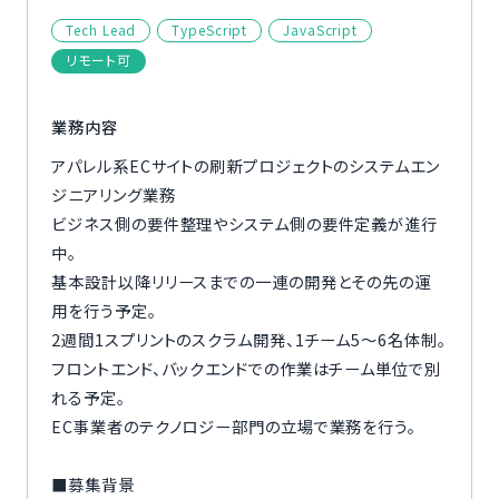
ご利用の流れ
Tech Lead
TypeScript
JavaScript
リモート可
コーディネーター紹介
業務内容
イベント/マガジン
アパレル系ECサイトの刷新プロジェクトのシステムエン
ジニアリング業務
法人の方
ビジネス側の要件整理やシステム側の要件定義が進行
中。
基本設計以降リリースまでの一連の開発とその先の運
用を行う予定。
今すぐ無料で登録
ログイン
2週間1スプリントのスクラム開発、1チーム5〜6名体制。
フロントエンド、バックエンドでの作業はチーム単位で別
れる予定。
EC事業者のテクノロジー部門の立場で業務を行う。
■募集背景