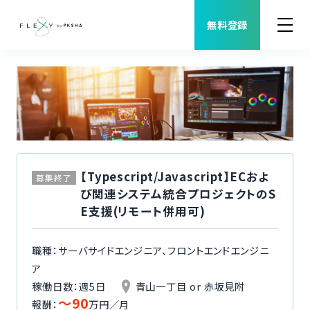
無料登録
案件検索
職種から案件を探す
FLEXYについて
【Typescript/Javascript】ECおよ
募集終了
び関連システム統合プロジェクトのS
よくある質問
E支援(リモート併用可)
福利厚生
職種：サーバサイドエンジニア、フロントエンドエンジニ
ア
ご利用者様の声
稼働日数：週5日
青山一丁目 or 赤坂見附
〜90
報酬：
万円／月