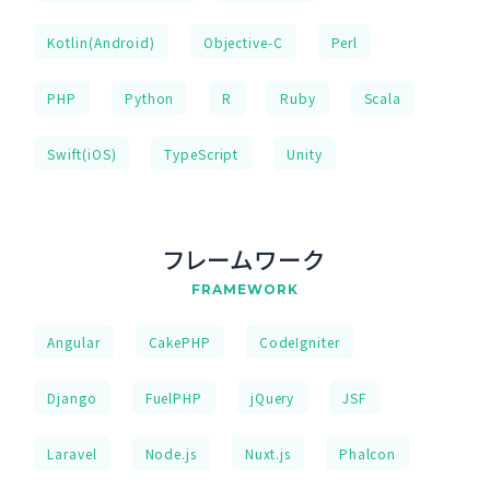
Kotlin(Android)
Objective-C
Perl
PHP
Python
R
Ruby
Scala
Swift(iOS)
TypeScript
Unity
フレームワーク
FRAMEWORK
Angular
CakePHP
CodeIgniter
Django
FuelPHP
jQuery
JSF
Laravel
Node.js
Nuxt.js
Phalcon