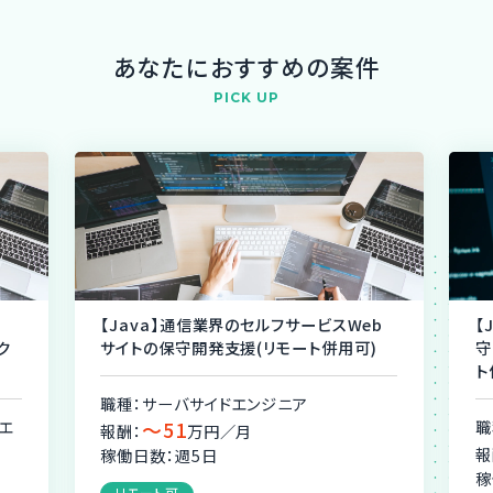
あなたにおすすめの案件
PICK UP
【Java】通信業界のセルフサービスWeb
【
ク
サイトの保守開発支援(リモート併用可)
守
ト
職種：サーバサイドエンジニア
エ
〜51
職
報酬：
万円／月
報
稼働日数：週5日
稼
リモート可