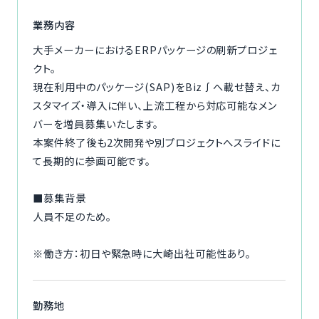
ご利用の流れ
業務内容
大手メーカーにおけるERPパッケージの刷新プロジェ
コーディネーター紹介
クト。
現在利用中のパッケージ(SAP)をBiz∫へ載せ替え、カ
イベント/マガジン
スタマイズ・導入に伴い、上流工程から対応可能なメン
バーを増員募集いたします。
法人の方
本案件終了後も2次開発や別プロジェクトへスライドに
て長期的に参画可能です。
■募集背景
今すぐ無料で登録
ログイン
人員不足のため。
※働き方：初日や緊急時に大崎出社可能性あり。
勤務地