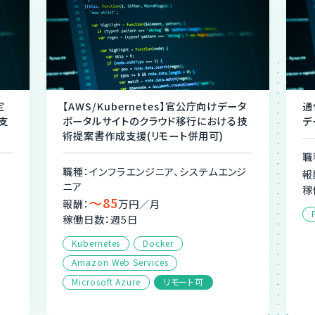
定
【AWS/Kubernetes】官公庁向けデータ
通
支
ポータルサイトのクラウド移行における技
デ
術提案書作成支援(リモート併用可)
職
職種：インフラエンジニア、システムエンジ
報
ニア
稼
〜85
報酬：
万円／月
稼働日数：週5日
Kubernetes
Docker
Amazon Web Services
Microsoft Azure
リモート可