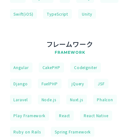
Swift(iOS)
TypeScript
Unity
フレームワーク
FRAMEWORK
Angular
CakePHP
CodeIgniter
Django
FuelPHP
jQuery
JSF
Laravel
Node.js
Nuxt.js
Phalcon
Play Framework
React
React Native
Ruby on Rails
Spring Framework