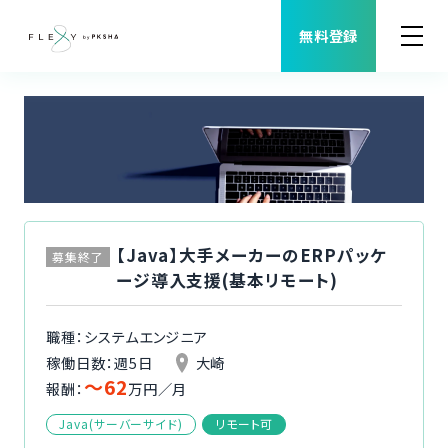
無料登録
案件検索
職種から案件を探す
FLEXYについて
【Java】大手メーカーのERPパッケ
募集終了
ージ導入支援(基本リモート)
よくある質問
職種：システムエンジニア
福利厚生
稼働日数：週5日
大崎
〜62
報酬：
万円／月
ご利用者様の声
Java(サーバーサイド)
リモート可