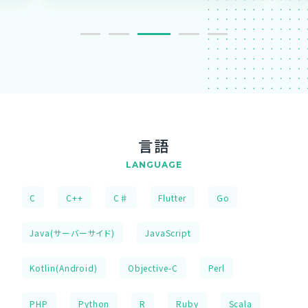
言語
LANGUAGE
C
C++
C♯
Flutter
Go
Java(サーバーサイド)
JavaScript
Kotlin(Android)
Objective-C
Perl
PHP
Python
R
Ruby
Scala