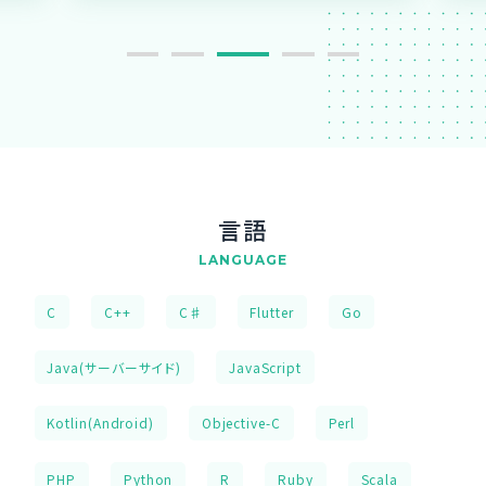
言語
LANGUAGE
C
C++
C♯
Flutter
Go
Java(サーバーサイド)
JavaScript
Kotlin(Android)
Objective-C
Perl
PHP
Python
R
Ruby
Scala