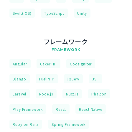
Swift(iOS)
TypeScript
Unity
フレームワーク
FRAMEWORK
Angular
CakePHP
CodeIgniter
Django
FuelPHP
jQuery
JSF
Laravel
Node.js
Nuxt.js
Phalcon
Play Framework
React
React Native
Ruby on Rails
Spring Framework