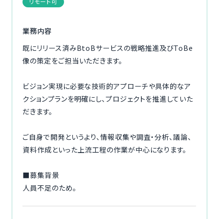
リモート可
ご利用の流れ
業務内容
コーディネーター紹介
既にリリース済みBtoBサービスの戦略推進及びToBe
像の策定をご担当いただきます。
イベント/マガジン
ビジョン実現に必要な技術的アプローチや具体的なア
法人の方
クションプランを明確にし、プロジェクトを推進していた
だきます。
ご自身で開発というより、情報収集や調査・分析、議論、
今すぐ無料で登録
ログイン
資料作成といった上流工程の作業が中心になります。
■募集背景
人員不足のため。