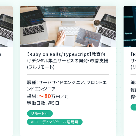
b
【Ruby on Rails/TypeScript】教育向
【
けデジタル集金サービスの開発・改善支援
サ
(フルリモート)
(
職種：サーバサイドエンジニア、フロントエ
職
ンドエンジニア
報
〜80
報酬：
万円／月
稼
稼働日数：週5日
リモート可
AIコーディングツール活用可