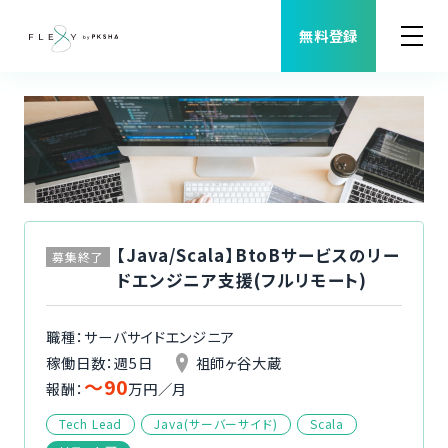
無料登録
案件検索
職種から案件を探す
FLEXYについて
【Java/Scala】BtoBサービスのリー
募集終了
ドエンジニア支援(フルリモート)
よくある質問
職種：サーバサイドエンジニア
福利厚生
稼働日数：週5日
祖師ヶ谷大蔵
〜90
報酬：
万円／月
ご利用者様の声
Tech Lead
Java(サーバーサイド)
Scala