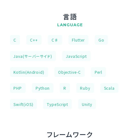
言語
LANGUAGE
C
C++
C♯
Flutter
Go
Java(サーバーサイド)
JavaScript
Kotlin(Android)
Objective-C
Perl
PHP
Python
R
Ruby
Scala
Swift(iOS)
TypeScript
Unity
フレームワーク