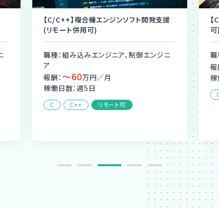
援
【C/C++】複合機エンジンソフト開発支援
【
(リモート併用可)
可
ニ
職種：組み込みエンジニア、制御エンジニ
職
ア
報
〜60
報酬：
万円／月
稼
稼働日数：週5日
C
C++
リモート可