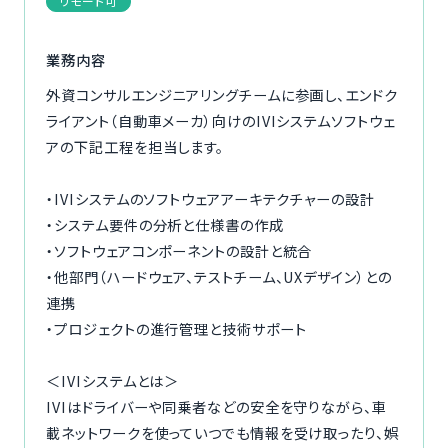
リモート可
ご利用の流れ
業務内容
コーディネーター紹介
外資コンサルエンジニアリングチームに参画し、エンドク
ライアント（自動車メーカ）向けのIVIシステムソフトウェ
イベント/マガジン
アの下記工程を担当します。
法人の方
・IVIシステムのソフトウェアアーキテクチャーの設計
・システム要件の分析と仕様書の作成
・ソフトウェアコンポーネントの設計と統合
・他部門（ハードウェア、テストチーム、UXデザイン）との
連携
今すぐ無料で登録
ログイン
・プロジェクトの進行管理と技術サポート
＜IVIシステムとは＞
IVIはドライバーや同乗者などの安全を守りながら、車
載ネットワークを使っていつでも情報を受け取ったり、娯