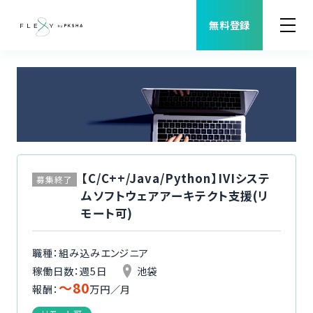
無料登録
案件検索
職種から案件を探す
FLEXYについて
【C/C++/Java/Python】IVIシステ
募集終了
ムソフトウェアアーキテクト支援(リ
よくある質問
モート可)
福利厚生
職種：組み込みエンジニア
稼働日数：週5日
池袋
〜80
ご利用者様の声
報酬：
万円／月