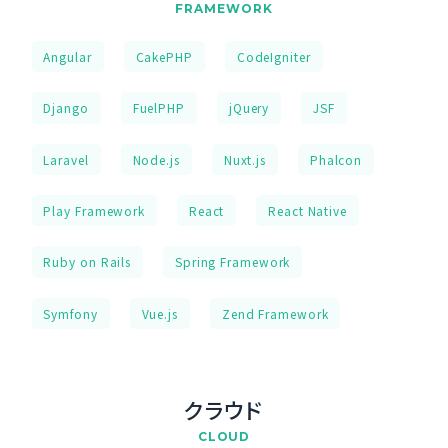
FRAMEWORK
Angular
CakePHP
CodeIgniter
Django
FuelPHP
jQuery
JSF
Laravel
Node.js
Nuxt.js
Phalcon
Play Framework
React
React Native
Ruby on Rails
Spring Framework
Symfony
Vue.js
Zend Framework
クラウド
CLOUD