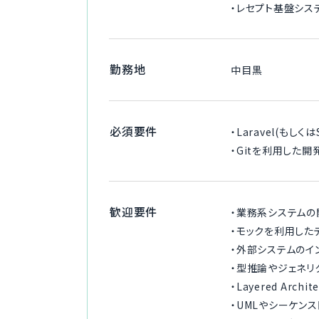
・レセプト基盤シ
勤務地
中目黒
必須要件
・Laravel(もし
・Gitを利用した開
歓迎要件
・業務系システム
・モックを利用した
・外部システムのイ
・型推論やジェネ
・Layered Arch
・UMLやシーケン