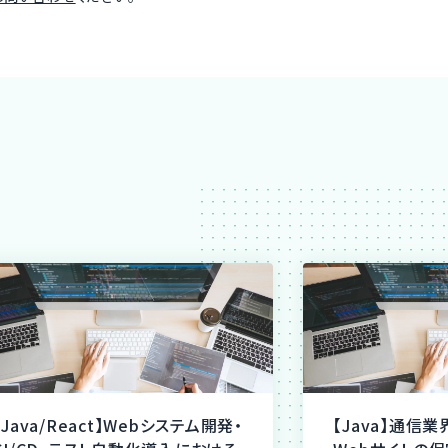
【Java/React】Webシステム開発・
【Java】通信