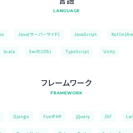
言語
LANGUAGE
Go
Java(サーバーサイド)
JavaScript
Kotlin(An
Scala
Swift(iOS)
TypeScript
Unity
フレームワーク
FRAMEWORK
Django
FuelPHP
jQuery
JSF
Lar