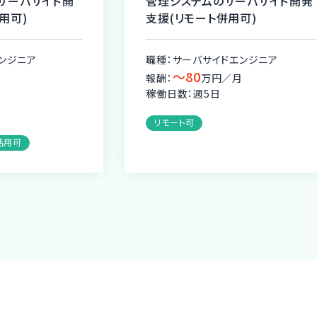
サーバサイド開
管理システムのサーバサイド開発
用可)
支援(リモート併用可)
ンジニア
職種：サーバサイドエンジニア
〜80
月
報酬：
万円／月
稼働日数：週5日
リモート可
活用可