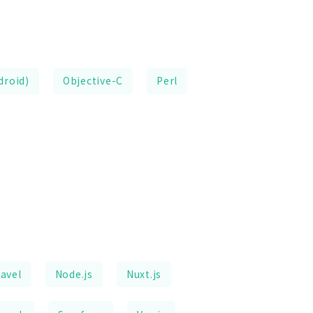
droid)
Objective-C
Perl
avel
Node.js
Nuxt.js