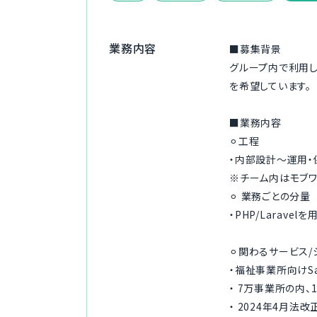
業務内容
■募集背景
グループ内で利用し
を希望しています。
■業務内容
⚪︎工程
・内部設計〜運用・
※チーム内はモブワ
⚪︎ 業務ごとの分量
・PHP/Larav
⚪︎関わるサービス/
・福祉事業所向けS
・ 7万事業所の内
・ 2024年4月