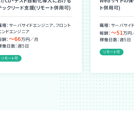
CI/CD・テスト自動化導入における
Webサイトの
テックリード支援(リモート併用可)
ト併用可)
職種：サーバサイドエンジニア、フロント
職種：サーバサイ
エンドエンジニア
〜51
報酬：
万円
〜66
報酬：
万円／月
稼働日数：週5日
稼働日数：週5日
リモート可
リモート可