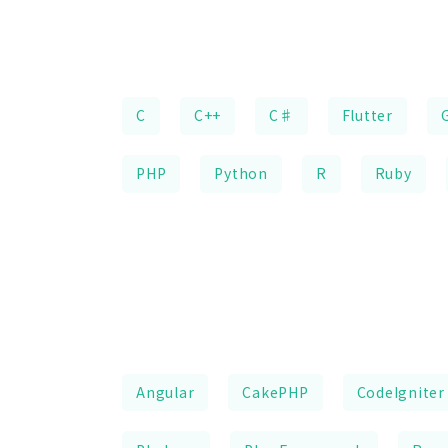
C
C++
C♯
Flutter
PHP
Python
R
Ruby
Angular
CakePHP
CodeIgniter