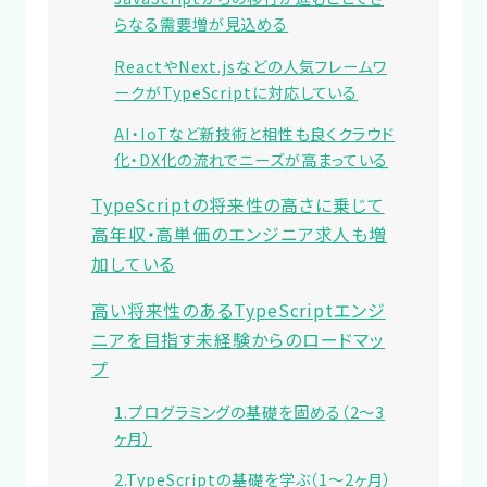
らなる需要増が見込める
ReactやNext.jsなどの人気フレームワ
ークがTypeScriptに対応している
AI・IoTなど新技術と相性も良くクラウド
化・DX化の流れでニーズが高まっている
TypeScriptの将来性の高さに乗じて
高年収・高単価のエンジニア求人も増
加している
高い将来性のあるTypeScriptエンジ
ニアを目指す未経験からのロードマッ
プ
1.プログラミングの基礎を固める（2～3
ヶ月）
2.TypeScriptの基礎を学ぶ（1～2ヶ月）