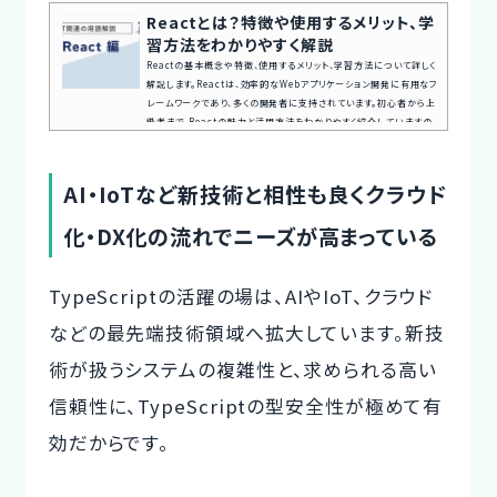
Reactとは？特徴や使用するメリット、学
習方法をわかりやすく解説
Reactの基本概念や特徴、使用するメリット、学習方法について詳しく
解説します。Reactは、効率的なWebアプリケーション開発に有用なフ
レームワークであり、多くの開発者に支持されています。初心者から上
級者まで、Reactの魅力と活用方法をわかりやすく紹介していますの
で、ぜひ最後までご一読ください。案件探しの悩み交渉の不安、専任エ
ージェントが全てサポート今すぐ無料キャリア相談を申し込むReact
（リアクト）とは？ React（リアクト）とは、ユーザーインターフェース
AI・IoTなど新技術と相性も良くクラウド
（UI）構築のためのJavaScriptライブラリで、Webサイト上の...
化・DX化の流れでニーズが高まっている
TypeScriptの活躍の場は、AIやIoT、クラウド
などの最先端技術領域へ拡大しています。新技
術が扱うシステムの複雑性と、求められる高い
信頼性に、TypeScriptの型安全性が極めて有
効だからです。