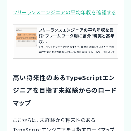
フリーランスエンジニアの平均年収を確認する
フリーランスエンジニアの平均年収を言
語・フレームワーク別に紹介！現実と高年
収...
フリーランスエンジニアを目指す人も、実際に活動している人も平均
年収が気になる方は多いでしょう。特に言語・フレームワークによって
年収が異なるため、キャリア選択する際に知っておきたい情報です。本
記事ではフリーランスエンジニアの平均年収を言語・フレームワーク
別に紹介します。さらにフリーランスエンジニアの現実と高年収を稼ぐ
コツにも触れていきます。高年収のフリーランスエンジニアを目指して
高い将来性のあるTypeScriptエン
いる方は、最後までご覧ください。なお、効率的に高年収のフリーラン
スエンジニアを目指すなら、フリーランス向けのエージェ...
ジニアを目指す未経験からのロード
マップ
ここからは、
未経験から将来性のある
TypeScriptエンジニアを目指すロードマップ