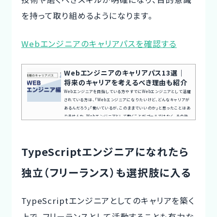
を持って取り組めるようになります。
Webエンジニアのキャリアパスを確認する
Webエンジニアのキャリアパス13選｜
将来のキャリアを考えるべき理由も紹介
Webエンジニアを目指している方やすでにWebエンジニアとして活躍
されている方は、「Webエンジニアになりたいけど、どんなキャリアが
あるんだろう」「働いているが、このままでいいのか」と思ったことはあ
りませんか。Webエンジニアとして働くことがゴールではなく、その後
のキャリアも考えて仕事や勉強を継続することが重要です。本記事で
は、Webエンジニアのキャリアパスやスキル・資格など役立つ情報を
紹介しますので、次のキャリアを考える際にぜひ参考にしてください。
TypeScriptエンジニアになれたら
案件探しの悩み交渉の不安、専任エージェントが全てサポート今...
独立（フリーランス）も選択肢に入る
TypeScriptエンジニアとしてのキャリアを築く
上で、フリーランスとして活動することも有力な