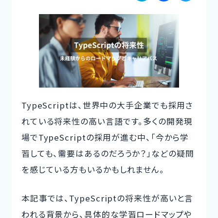
a
a
w
ご利用の流れ
te
c
it
コーディネーター紹介
n
e
te
a
b
r
イベント/マガジン
o
法人の方
o
TypeScriptは、世界中の大手企業でも採用さ
k
れている将来性の高い言語です。多くの開発現
場でTypeScriptの採用が進む中、「今から学
今すぐ無料で登録
ログイン
習しても、需要はあるのだろうか？」などの疑問
を感じている方もいるかもしれません。
本記事では、TypeScriptの将来性が高いと言
われる背景から、具体的な学習ロードマップや