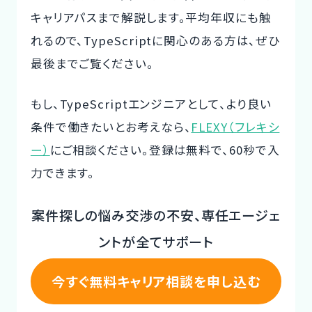
キャリアパスまで解説します。平均年収にも触
CTOイベント
れるので、TypeScriptに関心のある方は、ぜひ
CTO Event
最後までご覧ください。
CTOインタビュー
もし、TypeScriptエンジニアとして、より良い
CTO Interview
条件で働きたいとお考えなら、
FLEXY（フレキシ
開発手法と体制
ー）
にご相談ください。登録は無料で、60秒で入
Development method
力できます。
フリーランス副業ノウハウ
案件探しの悩み交渉の不安、専任エージェ
Freelance Know-How
ントが全てサポート
利用企業事例
Examples of companies
今すぐ無料キャリア相談を申し込む
デザイナー