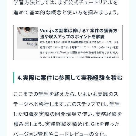
学習方法としては、まず公式チュートリアルを
進めて基本的な概念と使い方を掴みましょう。
Vue.jsの副業は稼げる？ 案件の獲得方
法や収入アップのポイントを解説
収入を増やすなら、高単価の副業案件を受注できるフレームワークを
選定することが大切です。本記事では、フレームワークのVue.jsを選
定するメリットと、Vue.jsの副業案件の単価相場を紹介します。収入
を増やす方法も解説するので、これから副業を始める方は案件を探す
ときに役立ててください。Vue.jsエンジニアが働ける案件をお探しの
方はこちらからご覧ください。案件探しの悩み交渉の不安、専任エー
ジェントが全てサポート今すぐ無料キャリア相談を申し込むVue.jsと
4.実際に案件に参画して実務経験を積む
は？Vue.jsはJavaScriptのフレームワークで、フロントエンドでよ
く...
ここまでの学習を終えたら、いよいよ実践のス
テージへと移行します。このステップでは、学習
した知識を実際の開発現場で使い、
実務経験を
積みましょう
。実務経験を積めば、Gitを使った
バージョン管理やコードレビューの文化、