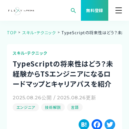
search
無料登録
TOP
スキル・テクニック
TypeScriptの将来性はどう？
案件検索
職種から案件を探す
スキル・テクニック
TypeScriptの将来性はどう？未
FLEXYについて
経験からTSエンジニアになるロ
ードマップとキャリアパスを紹介
よくある質問
2025.08.26公開 / 2025.08.26更新
福利厚生
エンジニア
技術解説
言語
ご利用者様の声
H
F
T