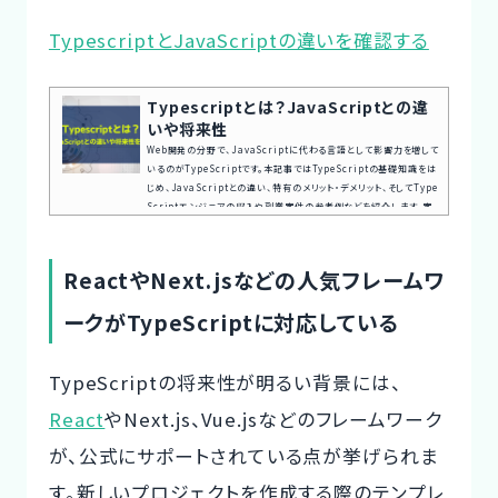
TypescriptとJavaScriptの違いを確認する
Typescriptとは？JavaScriptとの違
いや将来性
Web開発の分野で、JavaScriptに代わる言語として影響力を増して
いるのがTypeScriptです。本記事ではTypeScriptの基礎知識をは
じめ、JavaScriptとの違い、特有のメリット・デメリット、そしてType
Scriptエンジニアの収入や副業案件の参考例などを紹介します。案
件探しの悩み交渉の不安、専任エージェントが全てサポート今すぐ無
料キャリア相談を申し込むTypescriptとは？TypeScriptは、Micr
osoft社がオープンソースで開発したプログラミング言語です。ベース
ReactやNext.jsなどの人気フレームワ
にJavaScriptを使いつつ、その後継的な言語として開発されまし
た。JavaScript...
ークがTypeScriptに対応している
TypeScriptの将来性が明るい背景には、
React
やNext.js、Vue.jsなどのフレームワーク
が、
公式にサポートされている
点が挙げられま
す。新しいプロジェクトを作成する際のテンプレ