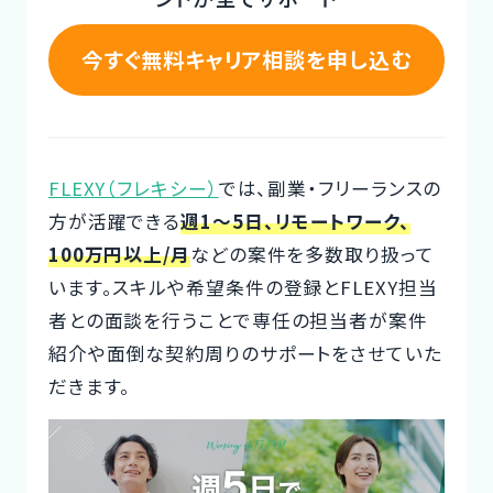
CTOイベント
今すぐ無料キャリア相談を申し込む
CTO Event
CTOインタビュー
CTO Interview
FLEXY（フレキシー）
では、副業・フリーランスの
方が活躍できる
週1～5日、リモートワーク、
開発手法と体制
100万円以上/月
などの案件を多数取り扱って
Development method
います。スキルや希望条件の登録とFLEXY担当
フリーランス副業ノウハウ
者との面談を行うことで専任の担当者が案件
Freelance Know-How
紹介や面倒な契約周りのサポートをさせていた
だきます。
利用企業事例
Examples of companies
デザイナー