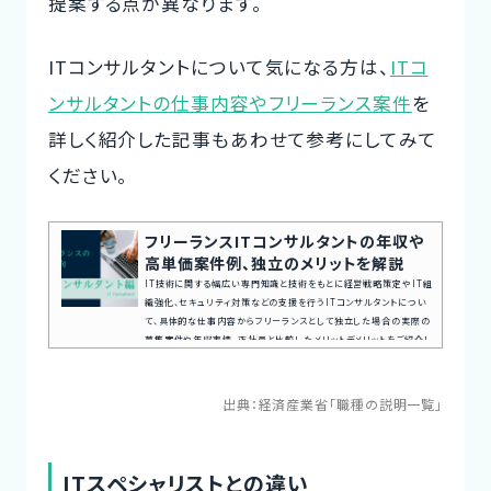
提案する点が異なります。
ITコンサルタントについて気になる方は、
ITコ
ンサルタントの仕事内容やフリーランス案件
を
詳しく紹介した記事もあわせて参考にしてみて
ください。
フリーランスITコンサルタントの年収や
高単価案件例、独立のメリットを解説
IT技術に関する幅広い専門知識と技術をもとに経営戦略策定やIT組
織強化、セキュリティ対策などの支援を行うITコンサルタントについ
て、具体的な仕事内容からフリーランスとして独立した場合の実際の
募集案件や年収事情、正社員と比較したメリットデメリットをご紹介し
ています。また高単価案件を獲得するために身につけるべきスキルに
ついても解説していますので、是非ご覧ください。まずはITコンサルタ
ントのフリーランス案件が見たいという方はフリーランスITコンサル
出典：
経済産業省「職種の説明一覧」
タントの案件例をご確認ください。案件探しの悩み交渉の不安、専...
ITスペシャリストとの違い