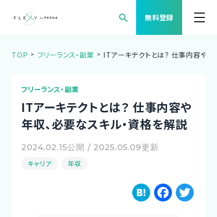
search
無料登録
TOP
フリーランス・副業
ITアーキテクトとは？ 仕事内容や
案件検索
職種から案件を探す
フリーランス・副業
ITアーキテクトとは？ 仕事内容や
FLEXYについて
年収､必要なスキル・資格を解説
よくある質問
2024.02.15公開 / 2025.05.09更新
キャリア
年収
福利厚生
H
F
T
ご利用者様の声
a
a
w