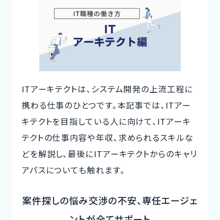
te
c
it
ご利用の流れ
n
e
te
コーディネーター紹介
a
b
r
o
イベント/マガジン
o
ITアーキテクトは、システム開発の上流工程に
法人の方
k
携わる仕事のひとつです。本記事では、ITアー
キテクトを目指している人に向けて、ITアーキ
テクトの仕事内容や年収、求められるスキルな
今すぐ無料で登録
ログイン
どを解説し、最後にITアーキテクトからのキャリ
アパスについても触れます。
案件探しの悩み交渉の不安、専任エージェ
ントが全てサポート