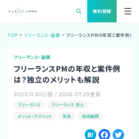
search
無料登録
TOP
フリーランス・副業
フリーランスPMの年収と案件例は？
案件検索
職種から案件を探す
フリーランス・副業
フリーランスPMの年収と案件例
FLEXYについて
は？独立のメリットも解説
よくある質問
2023.11.30公開 / 2026.07.29更新
フリーランス
フリーランス 求人
福利厚生
メリット・デメリット
年収
技術顧問
ご利用者様の声
H
F
T