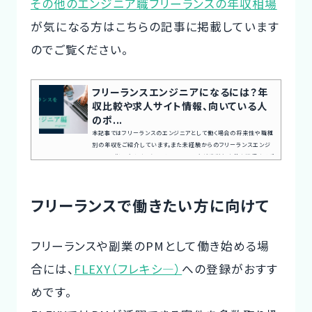
その他のエンジニア職フリーランスの年収相場
が気になる方はこちらの記事に掲載しています
のでご覧ください。
フリーランスエンジニアになるには？年
収比較や求人サイト情報、向いている人
のポ...
本記事ではフリーランスのエンジニアとして働く場合の将来性や職種
別の年収をご紹介しています。また未経験からのフリーランスエンジ
ニアの目指し方やすでにフリーランスの方が高単価案件を獲得するポ
イントについても解説していますので、是非ご覧ください。エンジニア
業界のフリーランス市場の将来性は明るい？近年の目覚ましいデジタ
ル産業の発達により、AIやIoTなどの新技術の普及、ビックデータを活
フリーランスで働きたい方に向けて
用した大規模なデータ解析が日常的なものとなりました。こうした背
景から、プロダクト開発、生産性向上、コスト削減に向けたソフト...
フリーランスや副業のPMとして働き始める場
合には、
FLEXY（フレキシ―）
への登録がおすす
めです。