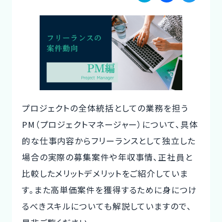
a
a
w
ご利用の流れ
te
c
it
コーディネーター紹介
n
e
te
a
b
r
イベント/マガジン
o
法人の方
o
プロジェクトの全体統括としての業務を担う
k
PM（プロジェクトマネージャー）について、具体
的な仕事内容からフリーランスとして独立した
今すぐ無料で登録
ログイン
場合の実際の募集案件や年収事情、正社員と
比較したメリットデメリットをご紹介していま
す。また高単価案件を獲得するために身につけ
るべきスキルについても解説していますので、