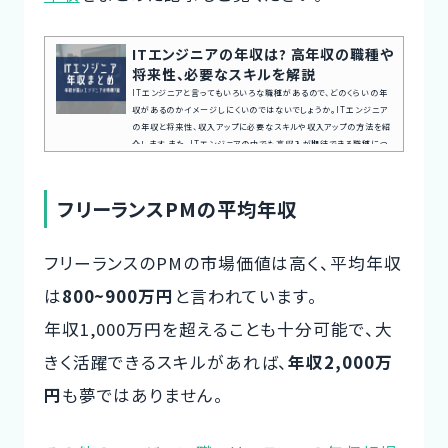
ITエンジニアの年収は? 高年収の職種や
将来性、必要なスキルを解説
ITエンジニアと言ってもいろいろな職種があるので、どのくらいの年
収があるのかイメージしにくいのではないでしょうか。ITエンジニア
の年収と将来性、収入アップに必要なスキルや収入アップの方法を紹
介します。また、ITエンジニアの中でも高収入が期待できる職種につ
いても取り上げているので、キャリアアップを考えている方はぜひ役立
ててください。案件探しの悩み交渉の不安、専任エージェントが全て
サポート今すぐ無料キャリア相談を申し込むITエンジニアの年収は?I
フリーランスPMの平均年収
Tエンジニアとして年収アップを目指す方に向けて、平均の年収や
世...
フリーランスのPMの市場価値は高く、平均年収
は
800~900万円
と言われています。
年収1,000万円を超えることも十分可能で、大
きく活躍できるスキルがあれば、
年収2,000万
円
も夢ではありません。