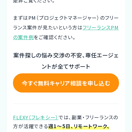
是非ご覧ください。
CTOイベント
まずはPM（プロジェクトマネージャー）のフリー
CTO Event
ランス案件が見たいという方は
フリーランスPM
の案件例
をご確認ください。
CTOインタビュー
CTO Interview
案件探しの悩み交渉の不安、専任エージェ
開発手法と体制
ントが全てサポート
Development method
今すぐ無料キャリア相談を申し込む
フリーランス副業ノウハウ
Freelance Know-How
利用企業事例
Examples of companies
FLEXY（フレキシー）
では、副業・フリーランスの
方が活躍できる
週1～5日、リモートワーク、
デザイナー