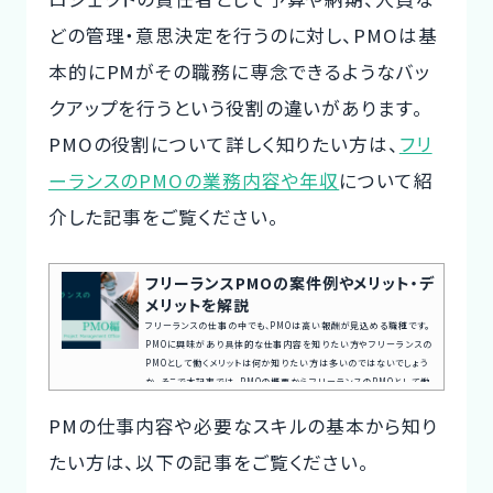
どの管理・意思決定を行うのに対し、PMOは基
本的にPMがその職務に専念できるようなバッ
クアップを行うという役割の違いがあります。
PMOの役割について詳しく知りたい方は、
フリ
ーランスのPMOの業務内容や年収
について紹
介した記事をご覧ください。
フリーランスPMOの案件例やメリット・デ
メリットを解説
フリーランスの仕事の中でも、PMOは高い報酬が見込める職種です。
PMOに興味があり具体的な仕事内容を知りたい方やフリーランスの
PMOとして働くメリットは何か知りたい方は多いのではないでしょう
か。そこで本記事では、PMOの概要からフリーランスのPMOとして働
くメリット・デメリットまで詳しく解説します。案件探しの悩み交渉の不
PMの仕事内容や必要なスキルの基本から知り
安、専任エージェントが全てサポート今すぐ無料キャリア相談を申し
込むPMOとはPMOとは、Project Management Officeの略で、
たい方は、以下の記事をご覧ください。
組織内でプロジェクト管理の標準化や品質管理、リソースの最適化な
どを行う部門...