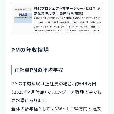
PM（プロジェクトマネージャー）とは？ 必
要なスキルや仕事内容を解説！
企業が立ち上げるプロジェクトの内容は多岐にわたりますが、プロジ
ェクトを成功に導くには全体像を俯瞰して眺め、適切に管理・進行する
必要があります。そこで注目されているのがPMです。特にIT業界では
PMが重要な役割を果たすため、人材の需要も非常に高くなっていま
す。本記事では、PMの仕事内容や必要なスキルについて解説します。
案件探しの悩み交渉の不安、専任エージェントが全てサポート今すぐ
無料キャリア相談を申し込むPM（プロジェクトマネージャー）の仕事
PMの年収相場
内容・働き方PM（プロジェクトマネージャー）とは、プロジェクト全...
正社員PMの平均年収
PMの平均年収は正社員の場合、
約644万円
（2023年4月時点）で、エンジニア職種の中でも
高水準にあります。
全体の給与幅としては366〜1,154万円と幅広