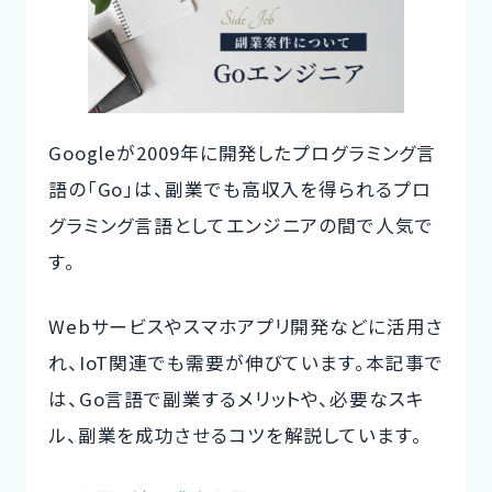
n
e
te
ご利用の流れ
a
b
r
コーディネーター紹介
o
o
イベント/マガジン
Googleが2009年に開発したプログラミング言
k
語の「Go」は、副業でも高収入を得られるプロ
法人の方
グラミング言語としてエンジニアの間で人気で
す。
Webサービスやスマホアプリ開発などに活用さ
今すぐ無料で登録
ログイン
れ、IoT関連でも需要が伸びています。本記事で
は、Go言語で副業するメリットや、必要なスキ
ル、副業を成功させるコツを解説しています。