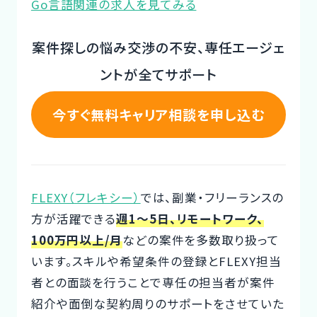
Go言語関連の求人を見てみる
CTOイベント
案件探しの悩み交渉の不安、専任エージェ
CTO Event
ントが全てサポート
CTOインタビュー
CTO Interview
今すぐ無料キャリア相談を申し込む
開発手法と体制
Development method
FLEXY（フレキシー）
では、副業・フリーランスの
フリーランス副業ノウハウ
方が活躍できる
週1～5日、リモートワーク、
Freelance Know-How
100万円以上/月
などの案件を多数取り扱って
利用企業事例
います。スキルや希望条件の登録とFLEXY担当
Examples of companies
者との面談を行うことで専任の担当者が案件
紹介や面倒な契約周りのサポートをさせていた
デザイナー