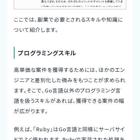
異なります。そのため、それぞれのメリットやデメリットを把握してうま
く活用していかなければいけません。ここでは各フレームワークがど
のような要件に合うのかを、詳細に解説していきます。案件探しの悩
ここでは、副業で必要とされるスキルや知識に
み交渉の不安、専任エージェントが全てサポート今すぐ無料キャリア
相談を申し込むGo言語のフレームワークとは？Go言語のフレームワ
ついて紹介します。
ークは、Go言語（またはGolang）をベースにしたアプリケーション...
プログラミングスキル
高単価な案件を獲得するためには、ほかのエン
ジニアと差別化した強みをもつことが求められ
ます。そこで、Go言語以外のプログラミング言
語を扱うスキルがあれば、獲得できる案件の幅
が広がります。
例えば、「Ruby」はGo言語と同様にサーバサイ
ドでよく使われます。Rubyで実装された処理を