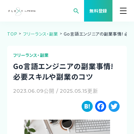
search
無料登録
TOP
フリーランス・副業
Go言語エンジニアの副業事情! 必
案件検索
職種から案件を探す
フリーランス・副業
Go言語エンジニアの副業事情!
FLEXYについて
必要スキルや副業のコツ
よくある質問
2023.06.09公開 / 2025.05.15更新
H
F
T
福利厚生
a
a
w
ご利用者様の声
te
c
it