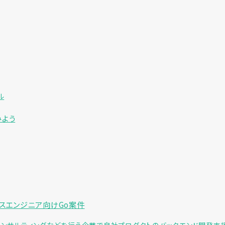
ル
みよう
ンスエンジニア向けGo案件