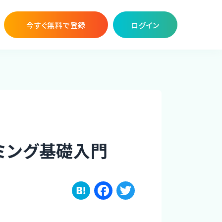
今すぐ無料で登録
ログイン
ミング基礎入門
H
F
T
a
a
w