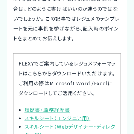
合は、どのように書けばいいのか迷うのではな
CTOイベント
いでしょうか。 この記事ではレジュメのテンプレ
CTO Event
ートを元に事例を挙げながら、記入時のポイン
トをまとめてお伝えします。
CTOインタビュー
CTO Interview
開発手法と体制
FLEXYでご案内しているレジュメフォーマッ
Development method
トはこちらからダウンロードいただけます。
ご利用の際はMicrosoft Word /Excelに
フリーランス副業ノウハウ
ダウンロードしてご活用ください。
Freelance Know-How
履歴書・職務経歴書
利用企業事例
Examples of companies
スキルシート（エンジニア用）
スキルシート（Webデザイナー・ディレク
デザイナー