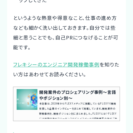
ップしてきた
というような熱意や得意なこと、仕事の進め方
なども細かく洗い出しておきます。自分では些
細と思うことでも、自己PRにつなげることが可
能です。
フレキシーのエンジニア開発稼働事例
を知りた
い方はあわせてお読みください。
開発案件のプロシェアリング事例〜言語
やポジション別〜
本記事は、2019年からFLEXYメディアに掲載しているFLEXYで開発
支援した企業のインタビューをまとめて掲載しています。開発案件の
稼働事例を、開発ポジション別にまとめました。FLEXYとは？FLEXY
には現職の方やフリーランスなどハイスペックで経験豊富の方がご登
録いただいています。弊社コンサルタントがヒアリングを行い、最適な
人材をご紹介致します。プロフェッショナルを必要なときに必要なだけ