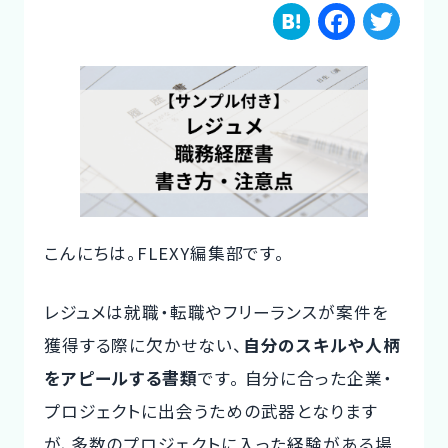
H
F
T
ご利用の流れ
a
a
w
コーディネーター紹介
te
c
it
n
e
te
イベント/マガジン
a
b
r
法人の方
o
o
こんにちは。FLEXY編集部です。
k
今すぐ無料で登録
ログイン
レジュメは就職・転職やフリーランスが案件を
獲得する際に欠かせない、
自分のスキルや人柄
をアピールする書類
です。 自分に合った企業・
プロジェクトに出会うための武器となります
が、多数のプロジェクトに入った経験がある場