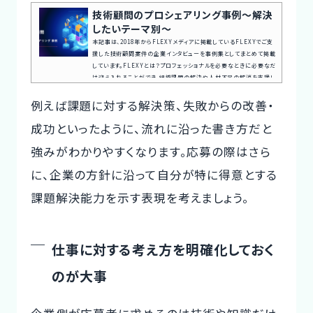
技術顧問のプロシェアリング事例〜解決
したいテーマ別〜
本記事は、2018年からFLEXYメディアに掲載しているFLEXYでご支
援した技術顧問案件の企業インタビューを事例集としてまとめて掲載
しています。FLEXYとは？プロフェッショナルを必要なときに必要なだ
け迎え入れることができ、組織課題の解決や人材不足の解消を支援し
ています。FLEXYには現職CTOの方や社外CTOとしても活躍するフリ
例えば課題に対する解決策、失敗からの改善・
ーランスなどハイスペックで経験豊富の方が多数ご登録いただいてい
ます。弊社コンサルタントがヒアリングを行い、最適な人材をご紹介致
成功といったように、流れに沿った書き方だと
します。組織の抱える課題を解決テーマ一覧技術顧問を迎え入れる方
法で...
強みがわかりやすくなります。応募の際はさら
に、企業の方針に沿って自分が特に得意とする
課題解決能力を示す表現を考えましょう。
仕事に対する考え方を明確化しておく
のが大事