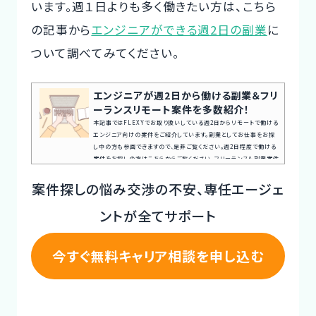
います。週１日よりも多く働きたい方は、こちら
の記事から
エンジニアができる週2日の副業
に
ついて調べてみてください。
エンジニアが週2日から働ける副業＆フリ
ーランスリモート案件を多数紹介！
本記事ではFLEXYでお取り扱いしている週2日からリモートで働ける
エンジニア向けの案件をご紹介しています。副業としてお仕事をお探
し中の方も参画できますので、是非ご覧ください。週2日程度で働ける
案件をお探しの方はこちらからご覧ください。フリーランス＆副業案件
を見てみる案件探しの悩み交渉の不安、専任エージェントが全てサポ
ート今すぐ無料キャリア相談を申し込む週2日から働けるフリーランス
案件探しの悩み交渉の不安、専任エージェ
&副業案件のメリット・デメリットフリーランスや副業で働かれている
方が週2日の案件を受ける場合、さまざまなメリット・デメリ...
ントが全てサポート
今すぐ無料キャリア相談を申し込む