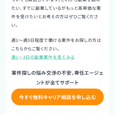
たい、すでに副業しているがもっと高単価な案
CTOイベント
件を受けたいとお考えの方はぜひご覧くださ
CTO Event
い。
CTOインタビュー
CTO Interview
週1～週3日程度で働ける案件をお探しの方は
こちらからご覧ください。
開発手法と体制
週1～3日の副業案件を見てみる
Development method
案件探しの悩み交渉の不安、専任エージェ
フリーランス副業ノウハウ
Freelance Know-How
ントが全てサポート
利用企業事例
今すぐ無料キャリア相談を申し込む
Examples of companies
デザイナー