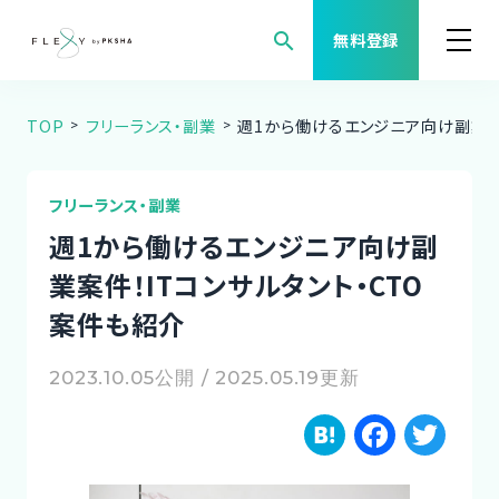
search
無料登録
TOP
フリーランス・副業
週1から働けるエンジニア向け副業案
案件検索
職種から案件を探す
フリーランス・副業
週1から働けるエンジニア向け副
FLEXYについて
業案件！ITコンサルタント・CTO
案件も紹介
よくある質問
2023.10.05公開 / 2025.05.19更新
福利厚生
H
F
T
ご利用者様の声
a
a
w