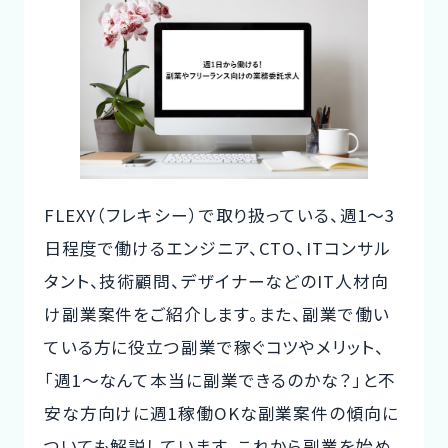
te
c
it
ご利用の流れ
n
e
te
コーディネーター紹介
a
b
r
o
イベント/マガジン
o
k
法人の方
FLEXY（フレキシー）で取り扱っている、週1〜3
日程度で働けるエンジニア、CTO、ITコンサル
タント、技術顧問、デザイナーなどのIT人材向
今すぐ無料で登録
ログイン
け副業案件をご紹介します。また、副業で働い
ている方に役立つ副業で稼ぐコツやメリット、
「週1～なんて本当に副業できるのかな？」と不
安な方向けに週1稼働OKな副業案件の傾向に
ついても解説しています。これから副業を始め