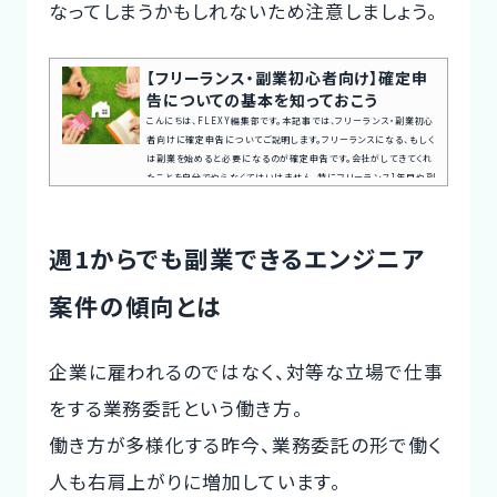
なってしまうかもしれないため注意しましょう。
【フリーランス・副業初心者向け】確定申
告についての基本を知っておこう
こんにちは、FLEXY編集部です。本記事では、フリーランス・副業初心
者向けに確定申告についてご説明します。フリーランスになる、もしく
は副業を始めると必要になるのが確定申告です。会社がしてきてくれ
たことを自分でやらなくてはいけません。特にフリーランス1年目や副
業初心者にとっては覚えることが多く、あふれる専門用語に混乱して
しまうかもしれません。まずはなぜ確定申告が必要なのか、どんなメ
リットがあるのか、しないとどうなるか……という基本から押さえ、疑
週1からでも副業できるエンジニア
問を解消していきましょう。案件探しの悩み交渉の不安、専任エ...
案件の傾向とは
企業に雇われるのではなく、対等な立場で仕事
をする業務委託という働き方。
働き方が多様化する昨今、業務委託の形で働く
人も右肩上がりに増加しています。