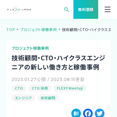
search
無料登録
TOP
プロジェクト稼働事例
技術顧問・CTO・ハイクラスエ
案件検索
職種から案件を探す
プロジェクト稼働事例
技術顧問・CTO・ハイクラスエンジ
FLEXYについて
ニアの新しい働き方と稼働事例
よくある質問
2023.01.27公開 / 2023.08.15更新
CTO
CTO 採用
FLEXY Meetup
福利厚生
エンジニア
技術顧問
ご利用者様の声
H
F
T