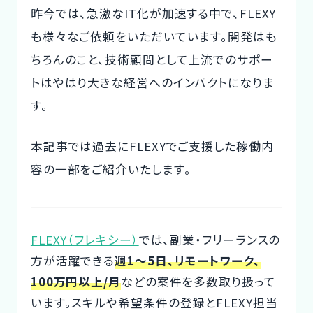
昨今では、急激なIT化が加速する中で、FLEXY
も様々なご依頼をいただいています。開発はも
CTOイベント
CTO Event
ちろんのこと、技術顧問として上流でのサポー
トはやはり大きな経営へのインパクトになりま
CTOインタビュー
す。
CTO Interview
本記事では過去にFLEXYでご支援した稼働内
開発手法と体制
Development method
容の一部をご紹介いたします。
フリーランス副業ノウハウ
Freelance Know-How
FLEXY（フレキシー）
では、副業・フリーランスの
利用企業事例
方が活躍できる
週1～5日、リモートワーク、
Examples of companies
100万円以上/月
などの案件を多数取り扱って
います。スキルや希望条件の登録とFLEXY担当
デザイナー