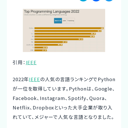
a
a
w
ご利用の流れ
te
c
it
コーディネーター紹介
n
e
te
a
b
r
イベント/マガジン
o
法人の方
o
引用：
IEEE
k
2022年
IEEE
の人気の言語ランキングでPython
今すぐ無料で登録
ログイン
が一位を取得しています。Pythonは、Google、
Facebook、Instagram、Spotify、Quora、
Netflix、Dropboxといった大手企業が取り入
れていて、メジャーで人気な言語となりました。