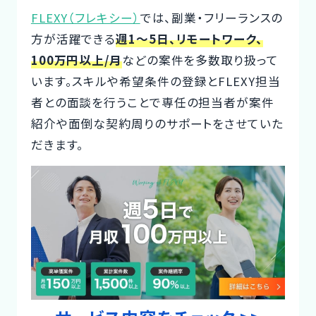
FLEXY（フレキシー）
では、副業・フリーランスの
CTOイベント
方が活躍できる
週1～5日、リモートワーク、
CTO Event
100万円以上/月
などの案件を多数取り扱って
います。スキルや希望条件の登録とFLEXY担当
CTOインタビュー
者との面談を行うことで専任の担当者が案件
CTO Interview
紹介や面倒な契約周りのサポートをさせていた
だきます。
開発手法と体制
Development method
フリーランス副業ノウハウ
Freelance Know-How
利用企業事例
Examples of companies
デザイナー