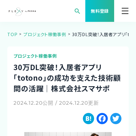
search
無料登録
TOP
プロジェクト稼働事例
30万DL突破！入居者アプリ「t
案件検索
職種から案件を探す
プロジェクト稼働事例
30万DL突破！入居者アプリ
FLEXYについて
「totono」の成功を支えた技術顧
問の活躍｜株式会社スマサポ
よくある質問
2024.12.20公開 / 2024.12.20更新
福利厚生
H
F
T
ご利用者様の声
a
a
w