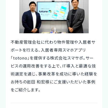
te
c
it
ご利用の流れ
n
e
te
コーディネーター紹介
a
b
r
o
イベント/マガジン
o
不動産管理会社に代わり物件管理や入居者サ
k
法人の方
ポートを行える、入居者専用スマホアプリ
「totono」を提供する株式会社スマサポ。サー
ビスの運用改善をする上で、IT導入と最適な技
今すぐ無料で登録
ログイン
術選定を通じ、事業改革を成功に導いた経験を
お持ちの岩田 和宏様にご支援いただいた事例
をご紹介します。