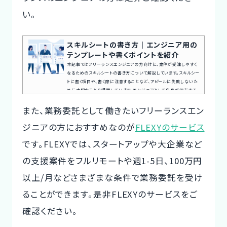
い。
スキルシートの書き方｜エンジニア用の
テンプレートや書くポイントを紹介
本記事ではフリーランスエンジニアの方向けに、案件が受注しやすく
なるためのスキルシートの書き方について解説しています。スキルシー
トに書く項目や、書く際に注意することなど、アピールに失敗しないた
めに大切なことを網羅しています。エンジニアとして自身が保有する
技術や経験をわかりやすく説明するために、抜け漏れのない魅力的な
また、業務委託として働きたいフリーランスエン
スキルシートを作成して、案件獲得につなげていきましょう。案件探し
の悩み交渉の不安、専任エージェントが全てサポート今すぐ無料キャ
ジニアの方におすすめなのが
FLEXYのサービス
リア相談を申し込むスキルシートとはスキルシートとは、履歴...
です。FLEXYでは、スタートアップや大企業など
の支援案件をフルリモートや週1-5日、100万円
以上/月などさまざまな条件で業務委託を受け
ることができます。是非FLEXYのサービスをご
確認ください。