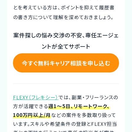
とを考えている方は、ポイントを抑えて履歴書
CTOイベント
の書き方について理解を深めておきましょう。
CTO Event
案件探しの悩み交渉の不安、専任エージェ
CTOインタビュー
CTO Interview
ントが全てサポート
開発手法と体制
今すぐ無料キャリア相談を申し込む
Development method
フリーランス副業ノウハウ
Freelance Know-How
FLEXY（フレキシー）
では、副業・フリーランスの
方が活躍できる
週1～5日、リモートワーク、
利用企業事例
100万円以上/月
などの案件を多数取り扱って
Examples of companies
います。スキルや希望条件の登録とFLEXY担当
デザイナー