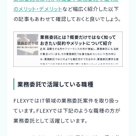
のメリット・デメリット
など幅広く紹介した以下
の記事もあわせて確認しておくと良いでしょう。
業務委託とは？概要だけではなく知って
おきたい契約やメリットについて紹介
近年、副業をする方やフリーランスの方が増加し、業務委託にも注目
が集まっています。その業務委託で仕事を始めたいという方の中に
は、業務委託ではどのような働き方ができるのか、業務委託案件を請
け負うことができるのか不安に感じる方もいらっしゃるのではないで
しょうか。また、現在業務委託で働いている方の中には、契約時や働く
際に注意することは何か知りたい方もいらっしゃるのではないでしょ
うか。本記事では業務委託の概要や注意すること、業務委託案件を探
業務委託で活躍している職種
す方法など幅広く紹介していきます。案件探しの悩み交渉の不安、
専...
FLEXYではIT領域の業務委託案件を取り扱っ
ています。FLEXYでは下記のような職種の方が
業務委託として活躍しています。