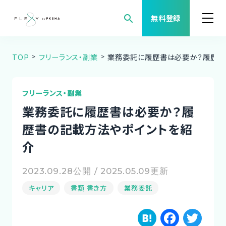
search
無料登録
TOP
フリーランス・副業
業務委託に履歴書は必要か？履歴書
案件検索
職種から案件を探す
フリーランス・副業
業務委託に履歴書は必要か？履
FLEXYについて
歴書の記載方法やポイントを紹
介
よくある質問
2023.09.28公開 / 2025.05.09更新
福利厚生
キャリア
書類 書き方
業務委託
ご利用者様の声
H
F
T