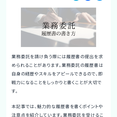
a
a
w
ご利用の流れ
te
c
it
コーディネーター紹介
n
e
te
a
b
r
イベント/マガジン
o
法人の方
o
業務委託を請け負う際には履歴書の提出を求
k
められることがあります。業務委託の履歴書は
自身の経歴やスキルをアピールできるので、即
今すぐ無料で登録
ログイン
戦力になることをしっかりと書くことが大切で
す。
本記事では、魅力的な履歴書を書くポイントや
注意点を紹介しています。業務委託を受けるこ