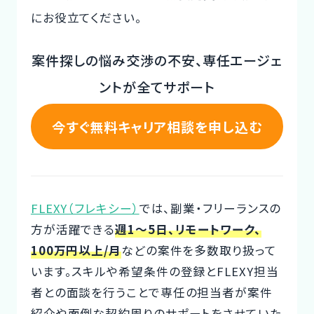
にお役立てください。
CTOイベント
CTO Event
案件探しの悩み交渉の不安、専任エージェ
ントが全てサポート
CTOインタビュー
CTO Interview
今すぐ無料キャリア相談を申し込む
開発手法と体制
Development method
フリーランス副業ノウハウ
FLEXY（フレキシー）
では、副業・フリーランスの
Freelance Know-How
方が活躍できる
週1～5日、リモートワーク、
100万円以上/月
などの案件を多数取り扱って
利用企業事例
います。スキルや希望条件の登録とFLEXY担当
Examples of companies
者との面談を行うことで専任の担当者が案件
デザイナー
紹介や面倒な契約周りのサポートをさせていた