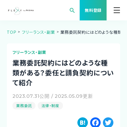
search
無料登録
TOP
フリーランス・副業
業務委託契約にはどのような種類が
案件検索
職種から案件を探す
フリーランス・副業
業務委託契約にはどのような種
FLEXYについて
類がある？委任と請負契約につい
て紹介
よくある質問
2023.07.31公開 / 2025.05.09更新
福利厚生
業務委託
法律・制度
ご利用者様の声
H
F
T