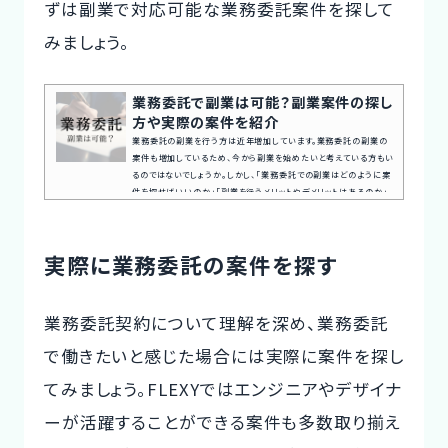
ずは副業で対応可能な業務委託案件を探して
みましょう。
業務委託で副業は可能？副業案件の探し
方や実際の案件を紹介
業務委託の副業を行う方は近年増加しています。業務委託の副業の
案件も増加しているため、今から副業を始めたいと考えている方もい
るのではないでしょうか。しかし、「業務委託での副業はどのように案
件を探せばいいのか」「副業を行うメリットやデメリットはあるのか」
などの疑問を感じている方もいらっしゃると思います。本記事では、業
務委託の副業の探し方から実際の案件、業務委託の副業のメリットや
デメリットまで幅広く紹介していきます。案件探しの悩み交渉の不安、
実際に業務委託の案件を探す
専任エージェントが全てサポート今すぐ無料キャリア相談を申...
業務委託契約について理解を深め、業務委託
で働きたいと感じた場合には実際に案件を探し
てみましょう。FLEXYではエンジニアやデザイナ
ーが活躍することができる案件も多数取り揃え