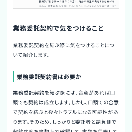
務委託で働き始めたばかりの方は、自分が確定申告をする必要があ
るのか、確定申告の方法はどのようなものがあるのか不安に感じるこ
とがありませんか。本記事では、業務委託で確定申告が必要な場合
や、青色申告・白色申告の確定申告の種類について紹介していきます。
案件探しの悩み交渉の不安、専任エージェントが全てサポート今すぐ
業務委託契約で気をつけること
無料キャリア相談を申し込む業務委託の所得は何所得になるのかま
ず、所...
業務委託契約を結ぶ際に気をつけることにつ
いて紹介します。
業務委託契約書は必要か
業務委託契約を結ぶ際には、合意があれば口
頭でも契約は成立します。しかし、口頭での合意
で契約を結ぶと後々トラブルになる可能性があ
ります。そのため、しっかりと委託者と請負側で
契約内容を書類上で確認して、書類を保管して