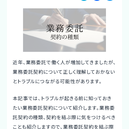
a
a
w
ご利用の流れ
te
c
it
コーディネーター紹介
n
e
te
a
b
r
イベント/マガジン
o
法人の方
o
近年、業務委託で働く人が増加してきましたが、
k
業務委託契約について正しく理解しておかない
とトラブルにつながる可能性があります。
今すぐ無料で登録
ログイン
本記事では、トラブルが起きる前に知っておき
たい業務委託契約について紹介します。業務委
託契約の種類、契約を結ぶ際に気をつけるべき
ことも紹介しますので、業務委託契約を結ぶ際